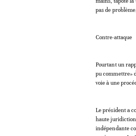
mains, tapoté la 
pas de problème,
Contre-attaque
Pourtant un rap
pu commettre» des
voie à une procé
Le président a c
haute juridictio
indépendante com