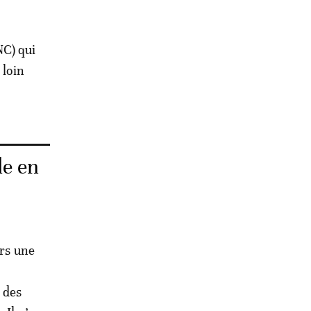
NC) qui
 loin
de en
urs une
é des