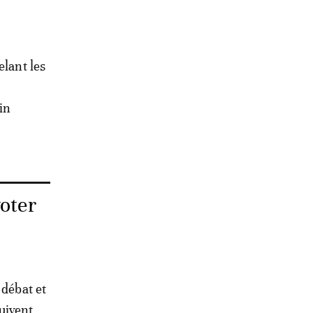
elant les
in
voter
 débat et
uivent