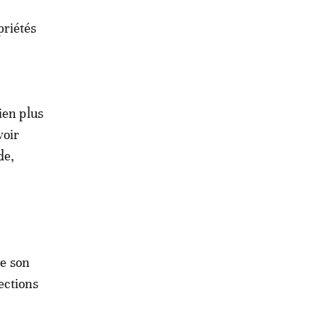
priétés
ien plus
voir
de,
re son
lections