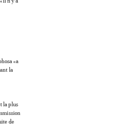
«Il n’y a
phosa «a
ant la
 la plus
ommission
uite de