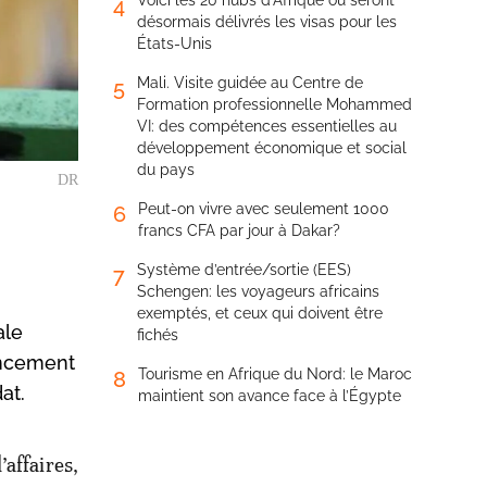
Voici les 20 hubs d’Afrique où seront
4
désormais délivrés les visas pour les
États-Unis
Mali. Visite guidée au Centre de
5
Formation professionnelle Mohammed
VI: des compétences essentielles au
développement économique et social
du pays
DR
Peut-on vivre avec seulement 1000
6
francs CFA par jour à Dakar?
Système d’entrée/sortie (EES)
7
Schengen: les voyageurs africains
exemptés, et ceux qui doivent être
ale
fichés
ancement
Tourisme en Afrique du Nord: le Maroc
8
at.
maintient son avance face à l’Égypte
’affaires,