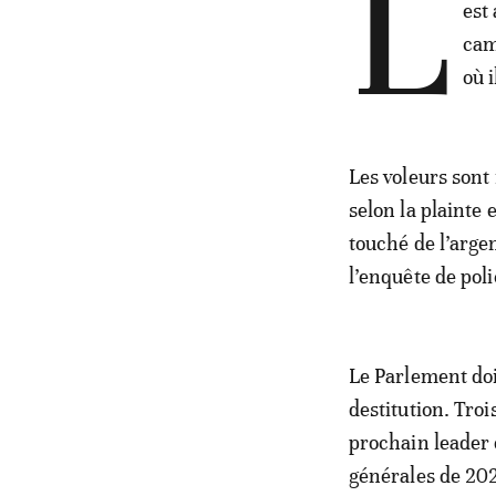
L
est
cam
où 
Les voleurs sont
selon la plainte 
touché de l’argen
l’enquête de poli
Le Parlement doi
destitution. Troi
prochain leader e
générales de 20