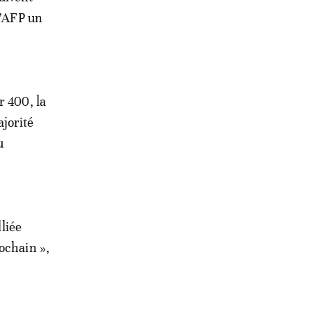
l’AFP un
r 400, la
ajorité
u
lliée
ochain »,