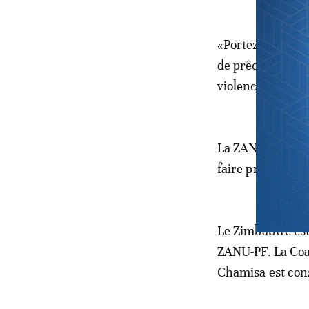
«Portez avec vous
de prêcher l’unit
violence. C’est é
La ZANU-PF a été
faire pression s
Le Zimbabwe est
ZANU-PF. La Coa
Chamisa est cons