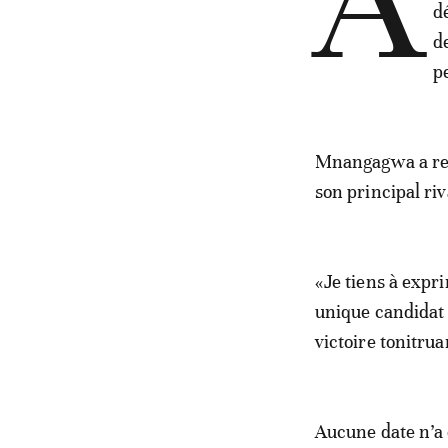
A
d
d
p
Mnangagwa a rem
son principal ri
«Je tiens à expr
unique candidat 
victoire tonitru
Aucune date n’a e