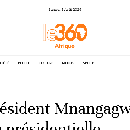
Samedi
8
Août
2026
CIÉTÉ
PEOPLE
CULTURE
MÉDIAS
SPORTS
résident Mnangagwa
a présidentielle