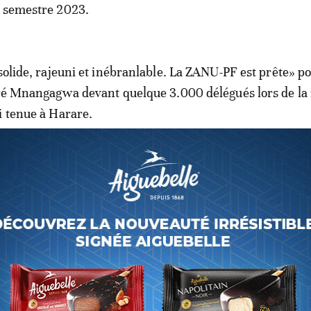
r semestre 2023.
solide, rajeuni et inébranlable. La ZANU-PF est prête» po
aré Mnangagwa devant quelque 3.000 délégués lors de la
i tenue à Harare.
se jaune à fleurs avec son portrait, Mnangagwa a exhor
r la violence avant les prochaines élections.
e: le président Mnangagwa désav