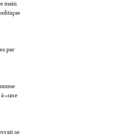
ne main
politique
es par
 comme
 à «une
evrait se