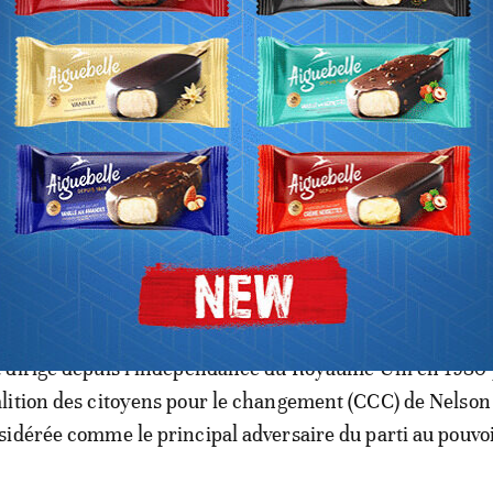
 l’esprit d’unité et d’harmonie», a-t-il dit. «Ne vous lass
é. Ne vous lassez jamais de prêcher la paix. Nous rejeton
tranger à la ZANU-PF», a-t-il déclaré.
 accusée d’avoir eu recours à la violence et à l’intimidat
ur ses opposants lors des élections précédentes.
 dirigé depuis l’indépendance du Royaume-Uni en 1980 
lition des citoyens pour le changement (CCC) de Nelson
idérée comme le principal adversaire du parti au pouvoi