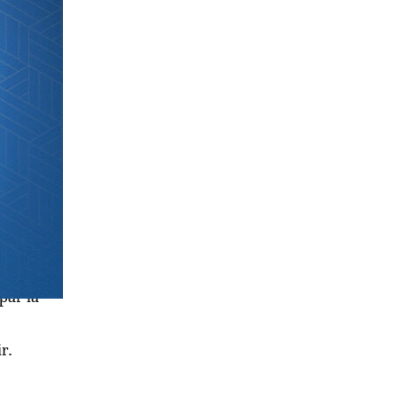
ez jamais
s la
ion pour
par la
r.