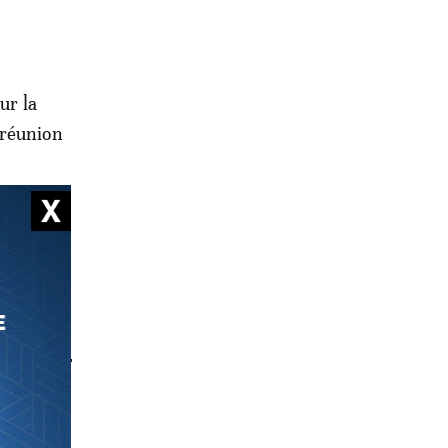
ur la
 réunion
té ses
oué