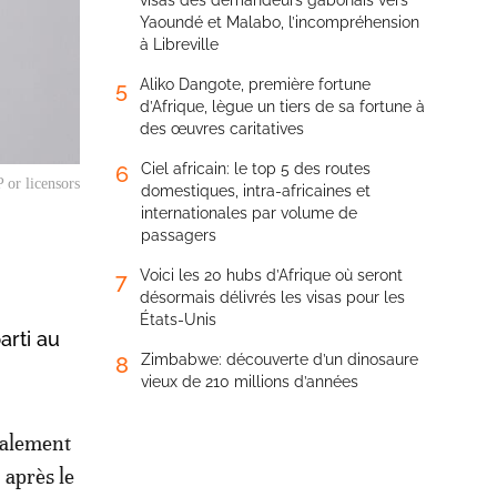
visas des demandeurs gabonais vers
Yaoundé et Malabo, l’incompréhension
à Libreville
Aliko Dangote, première fortune
5
d’Afrique, lègue un tiers de sa fortune à
des œuvres caritatives
Ciel africain: le top 5 des routes
6
 or licensors
domestiques, intra-africaines et
internationales par volume de
passagers
Voici les 20 hubs d’Afrique où seront
7
désormais délivrés les visas pour les
États-Unis
rti au
Zimbabwe: découverte d’un dinosaure
8
vieux de 210 millions d’années
également
 après le