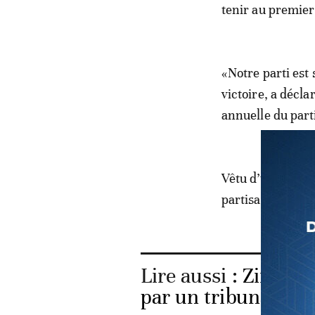
tenir au premie
«Notre parti est 
victoire, a décl
annuelle du part
Vêtu d’une chemi
partisans à évite
Lire aussi :
Zimbabw
par un tribunal