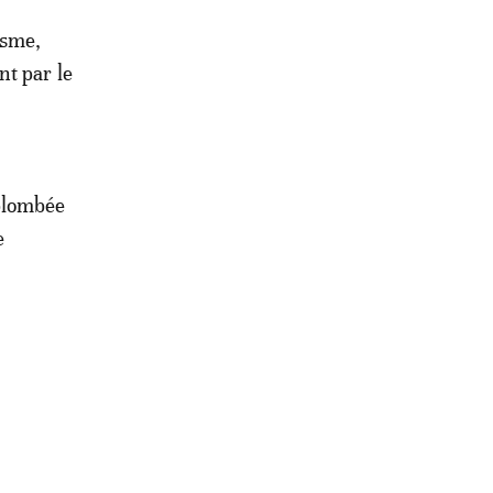
isme,
nt par le
 plombée
e