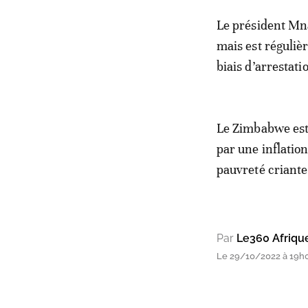
Le président Mna
mais est réguliè
biais d’arrestati
Le Zimbabwe est 
par une inflatio
pauvreté criante
Par
Le360 Afriqu
Le 29/10/2022 à 19h