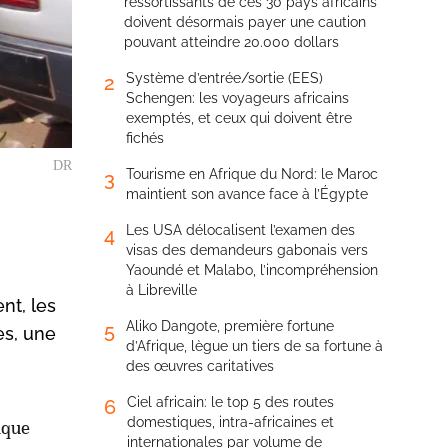
ressortissants de ces 30 pays africains
doivent désormais payer une caution
pouvant atteindre 20.000 dollars
Système d’entrée/sortie (EES)
2
Schengen: les voyageurs africains
exemptés, et ceux qui doivent être
fichés
DR
Tourisme en Afrique du Nord: le Maroc
3
maintient son avance face à l’Égypte
Les USA délocalisent l’examen des
4
visas des demandeurs gabonais vers
Yaoundé et Malabo, l’incompréhension
à Libreville
nt, les
Aliko Dangote, première fortune
5
ès, une
d’Afrique, lègue un tiers de sa fortune à
des œuvres caritatives
Ciel africain: le top 5 des routes
6
domestiques, intra-africaines et
aque
internationales par volume de