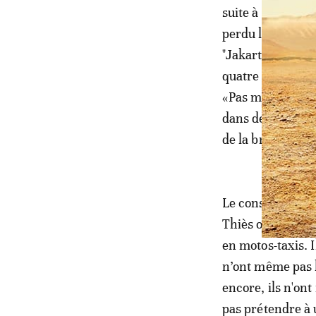
suite à des acci
perdu la vie. Le
"Jakartas" sont 
quatre e inconsc
«Pas moins de 7
dans des acciden
de la brigade de
Le constat est 
Thiès où une sal
en motos-taxis. 
n’ont même pas l
encore, ils n'ont
pas prétendre à 