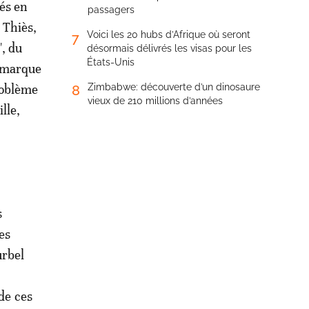
sés en
passagers
 Thiès,
Voici les 20 hubs d’Afrique où seront
7
", du
désormais délivrés les visas pour les
États-Unis
e marque
roblème
Zimbabwe: découverte d’un dinosaure
8
vieux de 210 millions d’années
lle,
s
es
urbel
de ces