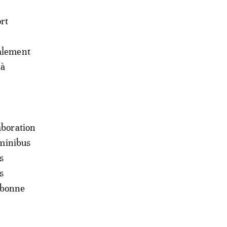
ort
galement
 à
aboration
 minibus
s
s
e bonne