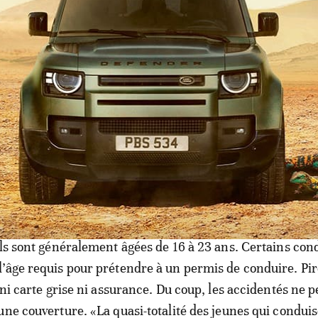
dents causés par des conducteurs de motos-taxis. 4 perso
 rythme va crescendo depuis décembre dernier. A chaque 
pointés du doigt. Conduite sans casque, surcharge à trois
ience des jeunes conducteurs sidèrent les sapeurs-pomp
 interventions sont réalisées quotidiennement par nos 
ts causés par des taxis-Jakarta», explique Samba Boye, o
 sapeurs-pompiers de Thiès.
le même au Centre hospitalier Ahmadou Sakhir Ndiéguèn
le appelée «Salle Jakarta» est réservée aux victimes d’ac
Ils sont généralement âgées de 16 à 23 ans. Certains co
’âge requis pour prétendre à un permis de conduire. Pir
 ni carte grise ni assurance. Du coup, les accidentés ne 
une couverture. «La quasi-totalité des jeunes qui conduis