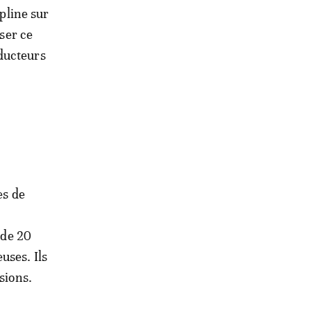
ipline sur
iser ce
ducteurs
es de
 de 20
uses. Ils
sions.