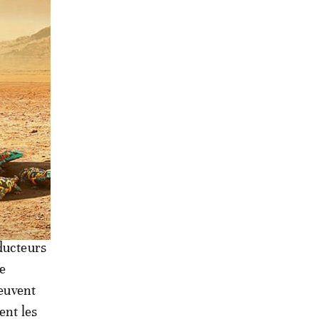
nnes ont
fois, les
 ou
iers.
hommes,
fficier
e de
cidents
nducteurs
e
peuvent
ent les