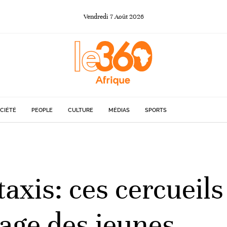
Vendredi
7
Août
2026
CIÉTÉ
PEOPLE
CULTURE
MÉDIAS
SPORTS
taxis: ces cercueil
mage des jeunes