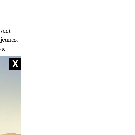
uvent
 jeunes.
vie
 à
ventions