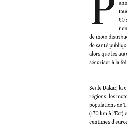
P
ann
tou
60 
nom
de moto distrib
de santé publiqu
alors que les au
sécuriser à la fo
Seule Dakar, la 
régions, les mot
populations de T
(170 km à l’Est) 
centimes d’euros