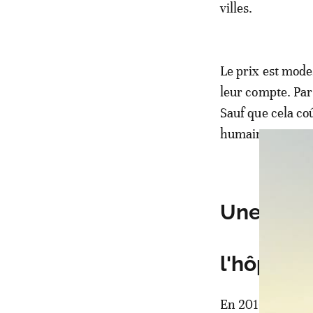
villes.
Le prix est mode
leur compte. Par
Sauf que cela co
humaines.
Une salle
l'hôpital
En 2016, les sap