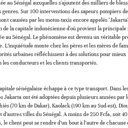
ée au Sénégal auxquelles s'ajoutent des milliers de bles
s genres. Sur 100 interventions des sapeurs pompiers de
sont causées par les motos-taxis encore appelés "Jakarta
 de la capitale indonésienne d'où provient la principal
uée au Sénégal. Le phénomène est devenu un véritable p
e. L’inquiétude monte chez les pères et les mères de fami
torités urbaines réfléchissent à des solutions pour mieux
is les conducteurs et les clients transportés.
capitale sénégalaise échappe à ce type transport. Dans le
os Jakarta ont été adoptées depuis plusieurs années par l
hiès (70 km de Dakar), Kaolack (190 km au Sud-est), Dio
et d’autres villes du Sénégal. A moins de 250 Fcfa, soit 40
, le client peut se rendre d’un bout à l’autre de chacune 