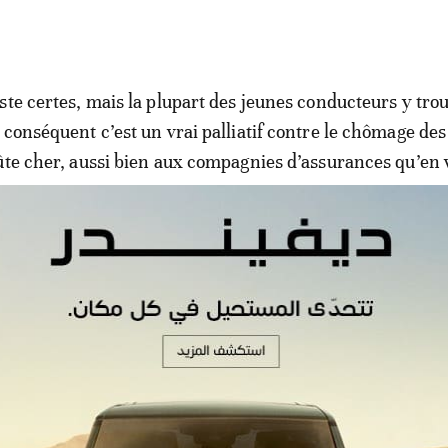
ste certes, mais la plupart des jeunes conducteurs y tro
 conséquent c’est un vrai palliatif contre le chômage des
ûte cher, aussi bien aux compagnies d’assurances qu’en 
 de soins dédiée aux "Jakartas"
eurs-pompiers de Thiès ont procédé, au total, à 92 inter