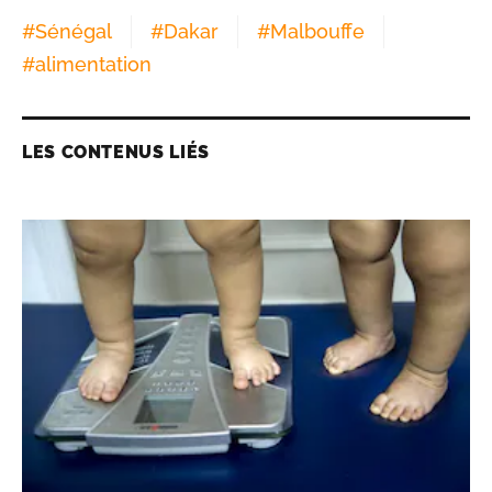
#
Sénégal
#
Dakar
#
Malbouffe
#
alimentation
LES CONTENUS LIÉS