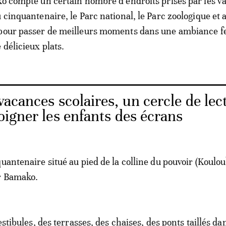
ko compte un certain nombre d’endroits prisés par les v
 cinquantenaire, le Parc national, le Parc zoologique et 
 pour passer de meilleurs moments dans une ambiance fe
 délicieux plats.
acances scolaires, un cercle de lec
loigner les enfants des écrans
uantenaire situé au pied de la colline du pouvoir (Koulou
ur Bamako.
vestibules, des terrasses, des chaises, des ponts taillés da