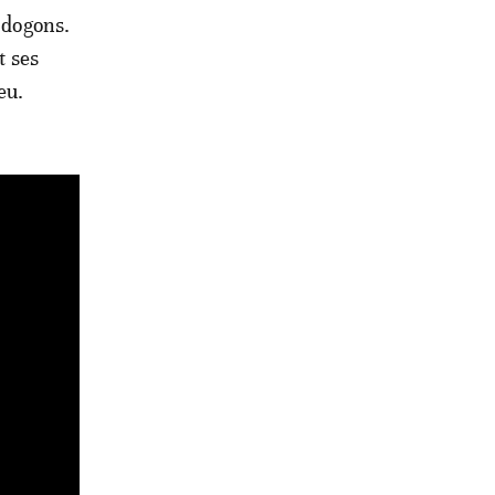
x dogons.
t ses
eu.