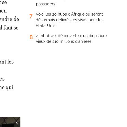
t se
passagers
ien
Voici les 20 hubs d’Afrique où seront
7
rendre de
désormais délivrés les visas pour les
États-Unis
l faut se
Zimbabwe: découverte d’un dinosaure
8
vieux de 210 millions d’années
ont les
des
ne qui