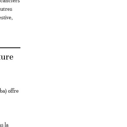
acanciers
autres
stive,
ture
ba) offre
ns la