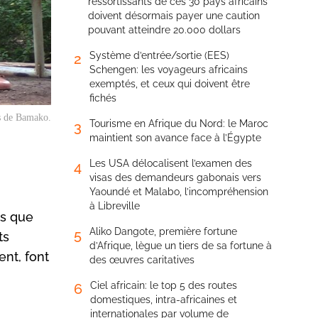
ressortissants de ces 30 pays africains
doivent désormais payer une caution
pouvant atteindre 20.000 dollars
Système d’entrée/sortie (EES)
2
Schengen: les voyageurs africains
exemptés, et ceux qui doivent être
fichés
s de Bamako.
Tourisme en Afrique du Nord: le Maroc
3
maintient son avance face à l’Égypte
Les USA délocalisent l’examen des
4
visas des demandeurs gabonais vers
Yaoundé et Malabo, l’incompréhension
à Libreville
is que
Aliko Dangote, première fortune
5
ts
d’Afrique, lègue un tiers de sa fortune à
ent, font
des œuvres caritatives
Ciel africain: le top 5 des routes
6
domestiques, intra-africaines et
internationales par volume de