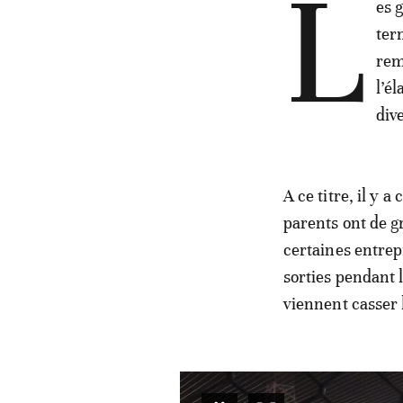
L
es 
ter
rem
l’é
div
A ce titre, il y 
parents ont de g
certaines entrepr
sorties pendant 
viennent casser 