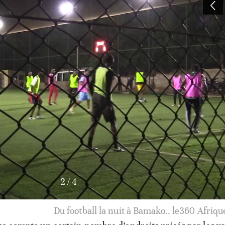
3
/
4
Espaces verts et de loisirs à Bamako.. le360 Afriq