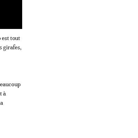
 est tout
s girafes,
 beaucoup
t à
la