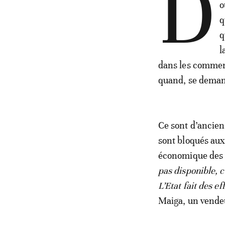
D
o
q
q
l
dans les commer
quand, se deman
Ce sont d’ancien
sont bloqués aux
économique des É
pas disponible, c
L’Etat fait des e
Maiga, un vendeu