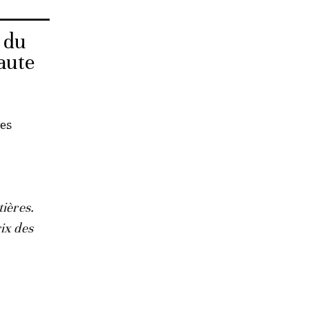
 du
aute
res
tières.
ix des