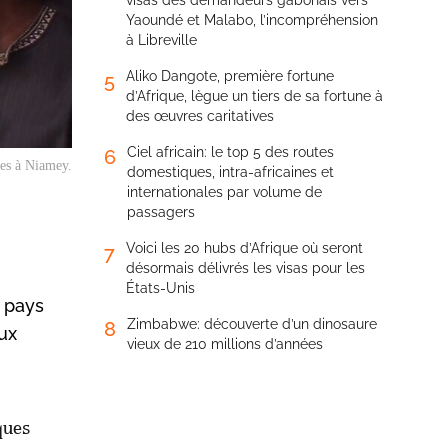
visas des demandeurs gabonais vers
Yaoundé et Malabo, l’incompréhension
à Libreville
Aliko Dangote, première fortune
5
d’Afrique, lègue un tiers de sa fortune à
des œuvres caritatives
Ciel africain: le top 5 des routes
6
res à Niamey.
domestiques, intra-africaines et
internationales par volume de
passagers
Voici les 20 hubs d’Afrique où seront
7
désormais délivrés les visas pour les
États-Unis
e pays
Zimbabwe: découverte d’un dinosaure
8
ux
vieux de 210 millions d’années
ques