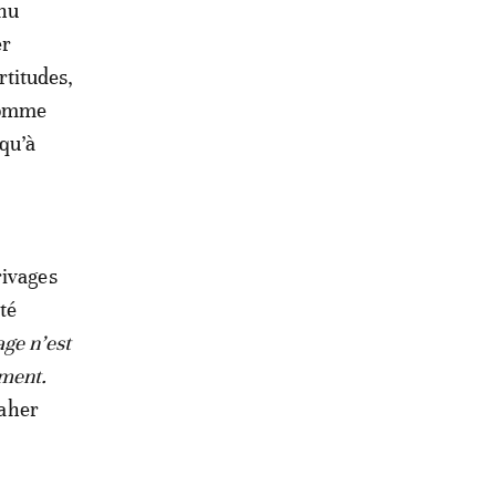
enu
er
rtitudes,
omme
qu’à
rivages
té
age n’est
ement.
taher