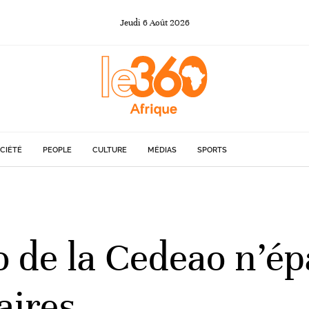
Jeudi
6
Août
2026
CIÉTÉ
PEOPLE
CULTURE
MÉDIAS
SPORTS
o de la Cedeao n’ép
aires