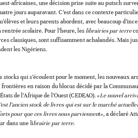
uest-africaines, une décision prise suite au putsch surv
uatre jours auparavant. C’est dans ce contexte particuli
u’élèves et leurs parents abordent, avec beaucoup d’ince
a rentrée scolaire. Pour l’heure, les
librairies par terre
c
ces classiques, sont suffisamment achalandés. Mais jus
dent les Nigériens.
s stocks qui s’écoulent pour le moment, les nouveaux ar
 frontières en raison du blocus décidé par la Communau
tats de l’Afrique de l’Ouest (CEDEAO). «
Le nouvel arriv
’est l’ancien stock de livres qui est sur le marché actuell
fforts pour que ces livres nous parviennen
t», a déclaré At
r dans une li
brairie par terre
.