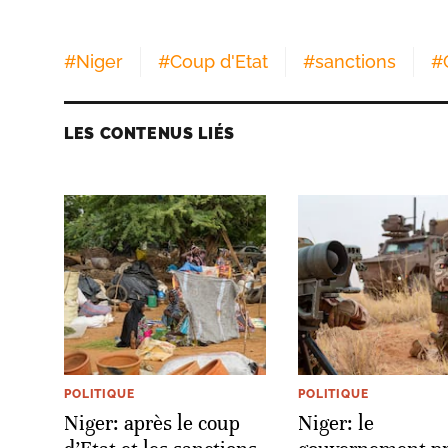
#
Niger
#
Coup d'Etat
#
sanctions
#
LES CONTENUS LIÉS
POLITIQUE
POLITIQUE
Niger: après le coup
Niger: le