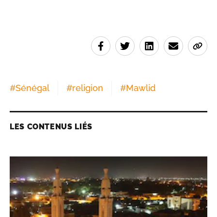
#
Sénégal
#
religion
#
Mawlid
LES CONTENUS LIÉS