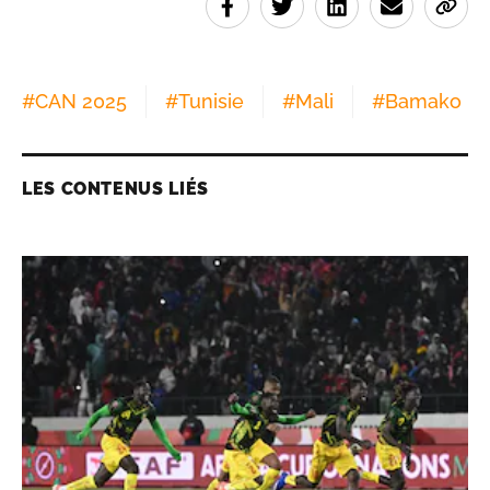
#
CAN 2025
#
Tunisie
#
Mali
#
Bamako
LES CONTENUS LIÉS