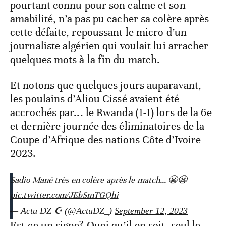
pourtant connu pour son calme et son
amabilité, n’a pas pu cacher sa colère après
cette défaite, repoussant le micro d’un
journaliste algérien qui voulait lui arracher
quelques mots à la fin du match.
Et notons que quelques jours auparavant,
les poulains d’Aliou Cissé avaient été
accrochés par... le Rwanda (1-1) lors de la 6e
et dernière journée des éliminatoires de la
Coupe d’Afrique des nations Côte d’Ivoire
2023.
Sadio Mané très en colère après le match... 😬😬
pic.twitter.com/JEbSmTGQhi
— Actu DZ ☪︎ (@ActuDZ_)
September 12, 2023
Est-ce un signe? Quoi qu’il en soit, seul le