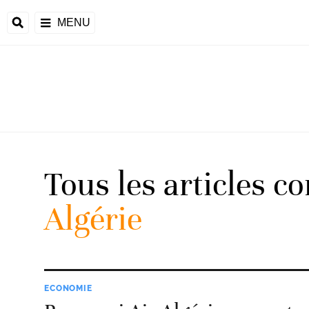
MENU
d
Tous les articles c
riale
Algérie
ntrafricaine
émocratique du
u
Príncipe
ECONOMIE