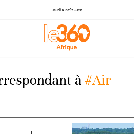
Jeudi
6
Août
2026
orrespondant à
#Air