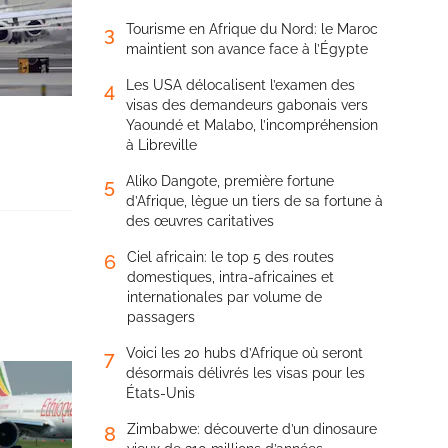
Tourisme en Afrique du Nord: le Maroc
3
maintient son avance face à l’Égypte
Les USA délocalisent l’examen des
4
visas des demandeurs gabonais vers
Yaoundé et Malabo, l’incompréhension
à Libreville
Aliko Dangote, première fortune
5
d’Afrique, lègue un tiers de sa fortune à
des œuvres caritatives
Ciel africain: le top 5 des routes
6
domestiques, intra-africaines et
internationales par volume de
passagers
Voici les 20 hubs d’Afrique où seront
7
désormais délivrés les visas pour les
États-Unis
Zimbabwe: découverte d’un dinosaure
8