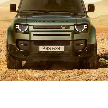
lusieurs avions
enne sont hors service,
acine Benslimane. En cause,
ation risque de se corser
à, le pays dispose
du continent.