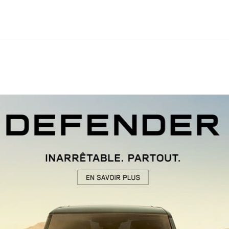
ncer Royal Air
ir
oune à laquelle a fait suite
oeing et d’Airbus, Air
 de détrôner Royal Air Maroc