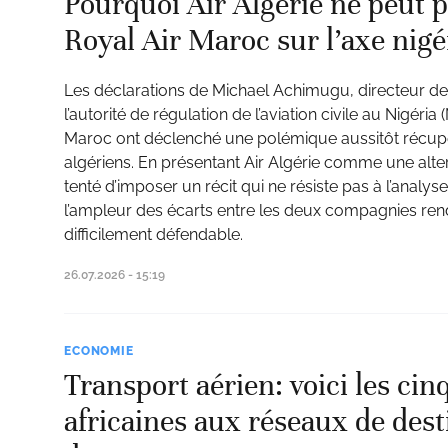
Pourquoi Air Algérie ne peut 
Royal Air Maroc sur l’axe nigé
Les déclarations de Michael Achimugu, directeur de
ud
l’autorité de régulation de l’aviation civile au Nigéri
Maroc ont déclenché une polémique aussitôt récup
algériens. En présentant Air Algérie comme une alter
tenté d’imposer un récit qui ne résiste pas à l’analyse.
l’ampleur des écarts entre les deux compagnies re
difficilement défendable.
26.07.2026 - 15:19
ECONOMIE
Transport aérien: voici les ci
africaines aux réseaux de dest