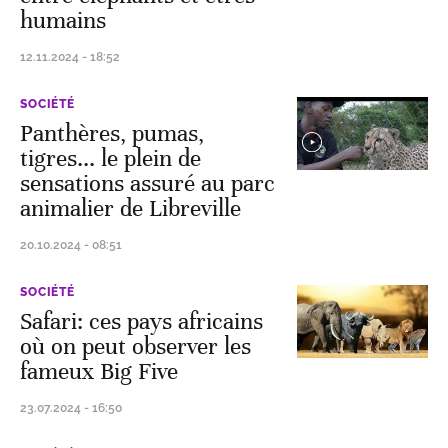
humains
12.11.2024 - 18:52
SOCIÉTÉ
Panthères, pumas,
tigres... le plein de
sensations assuré au parc
animalier de Libreville
20.10.2024 - 08:51
SOCIÉTÉ
Safari: ces pays africains
où on peut observer les
fameux Big Five
23.07.2024 - 16:50