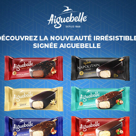
n et de la pomme
de terre est hautement
tions à partir du Maroc.
s légumes restent hors de
ons de vivres du
 blocus de la
es sont arrivés à Niamey le