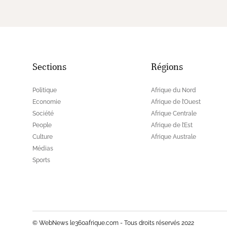
Sections
Régions
Politique
Afrique du Nord
Economie
Afrique de l’Ouest
Société
Afrique Centrale
People
Afrique de l’Est
Culture
Afrique Australe
Médias
Sports
© WebNews le360afrique.com - Tous droits réservés 2022