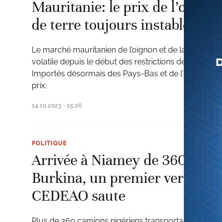
Mauritanie: le prix de l’oigno
de terre toujours instable
Le marché mauritanien de l’oignon et de la pomme 
volatile depuis le début des restrictions des exporta
Importés désormais des Pays-Bas et de l’Egypte, le
prix.
14.10.2023 - 15:26
POLITIQUE
Arrivée à Niamey de 360 cami
Burkina, un premier verrou du
CEDEAO saute
Plus de 360 camions nigériens transportant des vivr