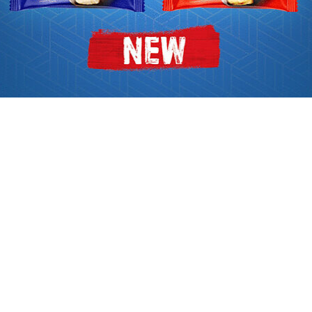
du Burkina Faso. Ce convoi,
es, a fait sauter un premier
nauté des États de