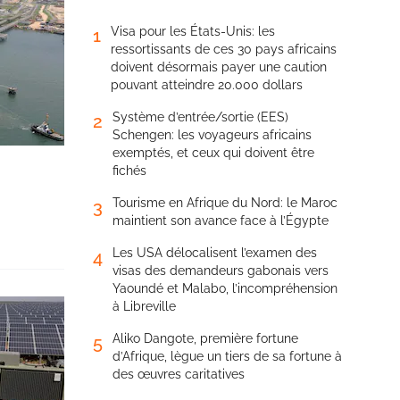
Visa pour les États-Unis: les
1
ressortissants de ces 30 pays africains
doivent désormais payer une caution
pouvant atteindre 20.000 dollars
Système d’entrée/sortie (EES)
2
Schengen: les voyageurs africains
exemptés, et ceux qui doivent être
fichés
Tourisme en Afrique du Nord: le Maroc
3
maintient son avance face à l’Égypte
Les USA délocalisent l’examen des
4
visas des demandeurs gabonais vers
Yaoundé et Malabo, l’incompréhension
à Libreville
Aliko Dangote, première fortune
5
d’Afrique, lègue un tiers de sa fortune à
des œuvres caritatives