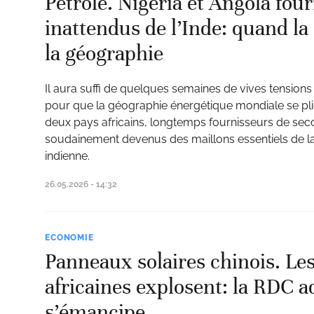
Pétrole. Nigeria et Angola fou
inattendus de l’Inde: quand la
la géographie
ud
Il aura suffi de quelques semaines de vives tensions
pour que la géographie énergétique mondiale se plie
deux pays africains, longtemps fournisseurs de sec
soudainement devenus des maillons essentiels de la 
indienne.
26.05.2026 - 14:32
ECONOMIE
Panneaux solaires chinois. Le
africaines explosent: la RDC a
s’émancipe