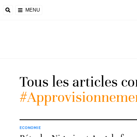
MENU
d
Tous les articles c
riale
#Approvisionneme
ntrafricaine
émocratique du
u
Príncipe
ECONOMIE