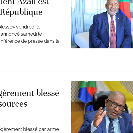
ent Azali est
a République
blessé» vendredi le
 annoncé samedi le
onférence de presse dans la
égèrement blessé
sources
légèrement blessé par arme