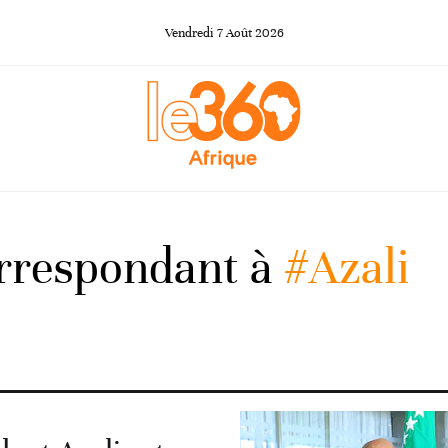
Vendredi
7
Août
2026
orrespondant à
#Azali