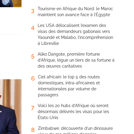
Tourisme en Afrique du Nord: le Maroc
3
maintient son avance face à l’Égypte
Les USA délocalisent l’examen des
4
visas des demandeurs gabonais vers
Yaoundé et Malabo, l’incompréhension
à Libreville
Aliko Dangote, première fortune
5
d’Afrique, lègue un tiers de sa fortune à
des œuvres caritatives
Ciel africain: le top 5 des routes
6
domestiques, intra-africaines et
internationales par volume de
passagers
Voici les 20 hubs d’Afrique où seront
7
désormais délivrés les visas pour les
États-Unis
Zimbabwe: découverte d’un dinosaure
8