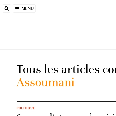
MENU
d
Tous les articles c
riale
Assoumani
ntrafricaine
émocratique du
u
Príncipe
POLITIQUE