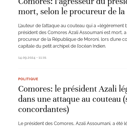
Comores: l’agresseur du présid
mort, selon le procureur de l
L’auteur de l’attaque au couteau qui a «légèrement 
ud
président des Comores Azali Assoumani est mort, a
procureur de la République de Moroni, lors d’une c
capitale du petit archipel de l’océan Indien.
14.09.2024 - 11:01
POLITIQUE
Comores: le président Azali l
dans une attaque au couteau (
concordantes)
Le président des Comores, Azali Assoumani, a été 