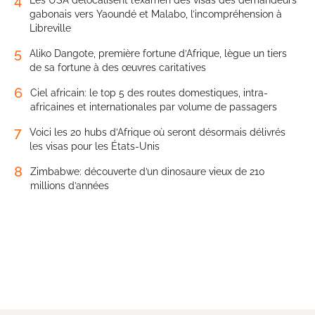
4
Les USA délocalisent l’examen des visas des demandeurs
gabonais vers Yaoundé et Malabo, l’incompréhension à
Libreville
5
Aliko Dangote, première fortune d’Afrique, lègue un tiers
de sa fortune à des œuvres caritatives
6
Ciel africain: le top 5 des routes domestiques, intra-
africaines et internationales par volume de passagers
7
Voici les 20 hubs d’Afrique où seront désormais délivrés
les visas pour les États-Unis
8
Zimbabwe: découverte d’un dinosaure vieux de 210
millions d’années