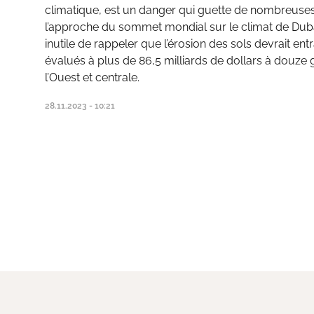
climatique, est un danger qui guette de nombreuses v
l’approche du sommet mondial sur le climat de Dubaï,
inutile de rappeler que l’érosion des sols devrait 
évalués à plus de 86,5 milliards de dollars à douze g
l’Ouest et centrale.
28.11.2023 - 10:21