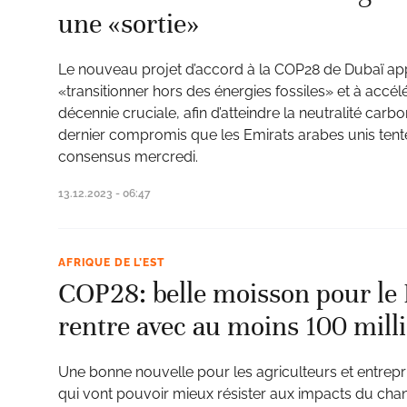
une «sortie»
Le nouveau projet d’accord à la COP28 de Dubaï app
ud
«transitionner hors des énergies fossiles» et à accélé
décennie cruciale, afin d’atteindre la neutralité carb
dernier compromis que les Emirats arabes unis tente
consensus mercredi.
13.12.2023 - 06:47
AFRIQUE DE L’EST
COP28: belle moisson pour le
rentre avec au moins 100 mill
Une bonne nouvelle pour les agriculteurs et entrep
qui vont pouvoir mieux résister aux impacts du cha