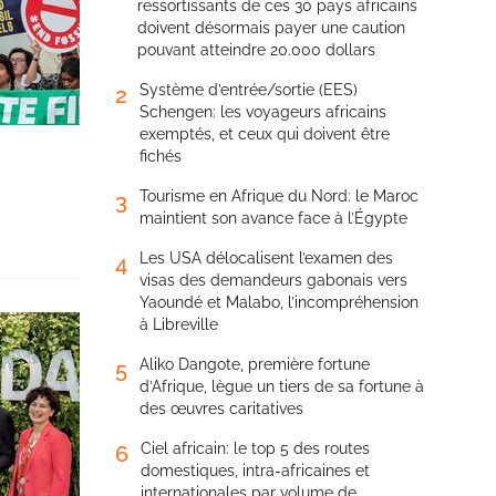
ressortissants de ces 30 pays africains
doivent désormais payer une caution
pouvant atteindre 20.000 dollars
Système d’entrée/sortie (EES)
2
Schengen: les voyageurs africains
exemptés, et ceux qui doivent être
fichés
Tourisme en Afrique du Nord: le Maroc
3
maintient son avance face à l’Égypte
Les USA délocalisent l’examen des
4
visas des demandeurs gabonais vers
Yaoundé et Malabo, l’incompréhension
à Libreville
Aliko Dangote, première fortune
5
d’Afrique, lègue un tiers de sa fortune à
des œuvres caritatives
Ciel africain: le top 5 des routes
6
domestiques, intra-africaines et
internationales par volume de