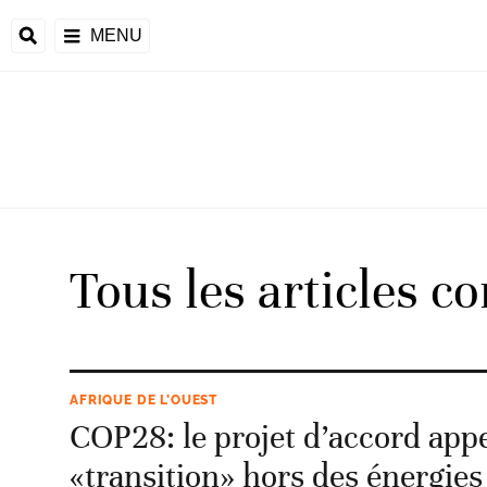
MENU
d
Tous les articles c
riale
ntrafricaine
émocratique du
AFRIQUE DE L’OUEST
u
COP28: le projet d’accord appe
Príncipe
«transition» hors des énergies 