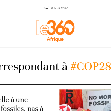
Jeudi
6
Août
2026
orrespondant à
#COP2
lle à une
fossiles, pas à