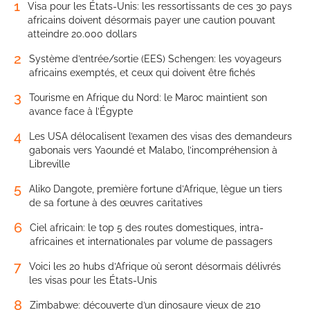
1
Visa pour les États-Unis: les ressortissants de ces 30 pays
africains doivent désormais payer une caution pouvant
atteindre 20.000 dollars
2
Système d’entrée/sortie (EES) Schengen: les voyageurs
africains exemptés, et ceux qui doivent être fichés
3
Tourisme en Afrique du Nord: le Maroc maintient son
avance face à l’Égypte
4
Les USA délocalisent l’examen des visas des demandeurs
gabonais vers Yaoundé et Malabo, l’incompréhension à
Libreville
5
Aliko Dangote, première fortune d’Afrique, lègue un tiers
de sa fortune à des œuvres caritatives
6
Ciel africain: le top 5 des routes domestiques, intra-
africaines et internationales par volume de passagers
7
Voici les 20 hubs d’Afrique où seront désormais délivrés
les visas pour les États-Unis
8
Zimbabwe: découverte d’un dinosaure vieux de 210