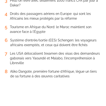
3
Peut-on vivre avec seulement 1000 francs CFA par jour à
Dakar?
4
Droits des passagers aériens en Europe: qui sont les
Africains les mieux protégés par la réforme
5
Tourisme en Afrique du Nord: le Maroc maintient son
avance face à l’Égypte
6
Système d’entrée/sortie (EES) Schengen: les voyageurs
africains exemptés, et ceux qui doivent être fichés
7
Les USA délocalisent l’examen des visas des demandeurs
gabonais vers Yaoundé et Malabo, l’incompréhension à
Libreville
8
Aliko Dangote, première fortune d’Afrique, lègue un tiers
de sa fortune à des œuvres caritatives