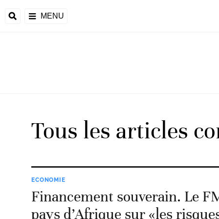
MENU
d
Tous les articles c
riale
ntrafricaine
émocratique du
ECONOMIE
u
Financement souverain. Le FM
Príncipe
pays d’Afrique sur «les risque