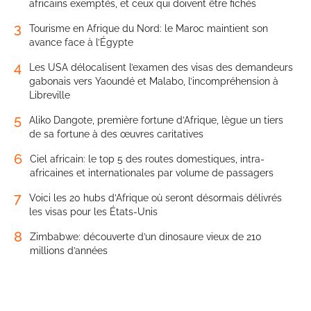
africains exemptés, et ceux qui doivent être fichés
3
Tourisme en Afrique du Nord: le Maroc maintient son
avance face à l’Égypte
4
Les USA délocalisent l’examen des visas des demandeurs
gabonais vers Yaoundé et Malabo, l’incompréhension à
Libreville
5
Aliko Dangote, première fortune d’Afrique, lègue un tiers
de sa fortune à des œuvres caritatives
6
Ciel africain: le top 5 des routes domestiques, intra-
africaines et internationales par volume de passagers
7
Voici les 20 hubs d’Afrique où seront désormais délivrés
les visas pour les États-Unis
8
Zimbabwe: découverte d’un dinosaure vieux de 210
millions d’années