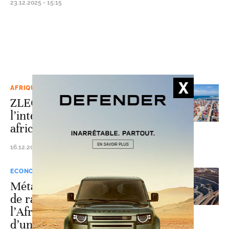
23.12.2025 - 15:15
AFRIQUE AUSTRALE
ZLECAf: 4 ans après,
l’intégration économique
africaine fait du surplace
16.12.2025 - 10:33
ECONOMIE
Métaux critiques: avec 2%
de raffinage local,
l’Afrique face au risque
d’un siècle sans