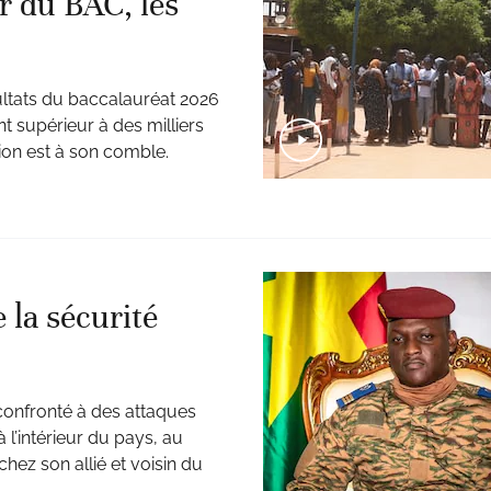
r du BAC, les
ésultats du baccalauréat 2026
t supérieur à des milliers
ion est à son comble.
 la sécurité
confronté à des attaques
 l’intérieur du pays, au
ez son allié et voisin du
.