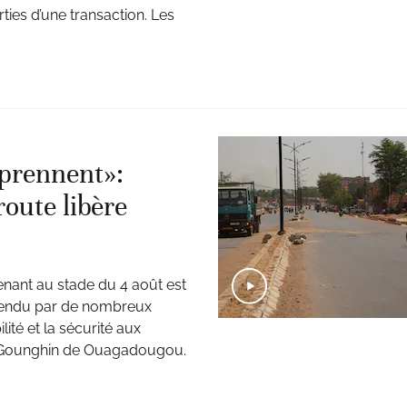
ties d’une transaction. Les
eprennent»:
oute libère
enant au stade du 4 août est
attendu par de nombreux
té et la sécurité aux
er Gounghin de Ouagadougou.