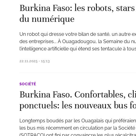
Burkina Faso: les robots, star
du numérique
Un robot qui dresse votre bilan de santé, un autre
des entreprises... À Ouagadougou, la Semaine du num
l’intelligence artificielle qui étend ses tentacule à tou
22.11.2025 - 15:13
SOCIÉTÉ
Burkina Faso. Confortables, cl
ponctuels: les nouveaux bus f
Longtemps boudés par les Ouagalais qui préféraient 
les bus mis récemment en circulation par la Socié
(SOTRACO) ont fini par convaincre les plus récalcitra