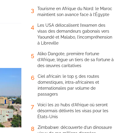
Tourisme en Afrique du Nord: le Maroc
3
maintient son avance face à l’Égypte
Les USA délocalisent l’examen des
4
visas des demandeurs gabonais vers
Yaoundé et Malabo, l’incompréhension
à Libreville
Aliko Dangote, première fortune
5
d’Afrique, lègue un tiers de sa fortune à
des œuvres caritatives
Ciel africain: le top 5 des routes
6
domestiques, intra-africaines et
internationales par volume de
passagers
Voici les 20 hubs d’Afrique où seront
7
désormais délivrés les visas pour les
États-Unis
Zimbabwe: découverte d’un dinosaure
8