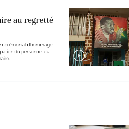
re au regretté
ème cérémonial d’hommage
cipation du personnel du
aire.