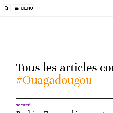
MENU
d
Tous les articles c
riale
#Ouagadougou
ntrafricaine
émocratique du
u
Príncipe
SOCIÉTÉ