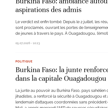
Burkina Faso: ambiance autou
aspirations des admis
Le verdict est enfin tombé. Depuis le 2 juillet, les r
ud
sont proclamés, ouvrant les portes de l’enseignemen
de jeunes à travers le pays. À Ouagadougou, l’émot
05.07.2026 - 10:23
POLITIQUE
Burkina Faso: la junte renforce
dans la capitale Ouagadougou
La junte au pouvoir au Burkina Faso, pays sahélien 
jihadistes, a renforcé la sécurité à Ouagadougou et à
lendemain d’attaques coordonnées sans précédent ch
Mali, a appris mercredi l’AFP de sources sécuritaires