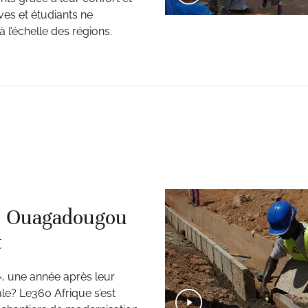
es et étudiants ne
 l’échelle des régions.
é, Ouagadougou
t
 une année après leur
ale? Le360 Afrique s’est