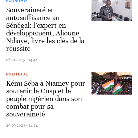
ECONOMIE
Souveraineté et
autosuffisance au
Sénégal: l’expert en
développement, Alioune
Ndiaye, livre les clés de la
réussite
06.01.2025 - 14:44
POLITIQUE
Kémi Séba à Niamey pour
soutenir le Cnsp et le
peuple nigérien dans son
combat pour sa
souveraineté
29.09.2023 - 14:24