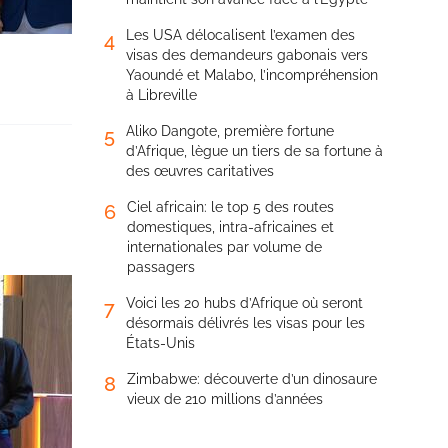
Les USA délocalisent l’examen des
4
visas des demandeurs gabonais vers
Yaoundé et Malabo, l’incompréhension
à Libreville
Aliko Dangote, première fortune
5
d’Afrique, lègue un tiers de sa fortune à
des œuvres caritatives
Ciel africain: le top 5 des routes
6
domestiques, intra-africaines et
internationales par volume de
passagers
Voici les 20 hubs d’Afrique où seront
7
désormais délivrés les visas pour les
États-Unis
Zimbabwe: découverte d’un dinosaure
8
vieux de 210 millions d’années