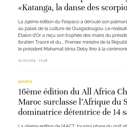
«Katanga, la danse des scorpi
La 29ème édition du Fespaco a déroulé son palmarè
ud
au palais de la culture de Ouagadougou. Le réalisa
Etalon d’Or a reçu son trophée des mains du préside
Ibrahim Traoré et du…. Premier ministre de la Répub
le président Mahamat Idriss Deby Itno à la cérémoni
02.03.2025 - 12:46
SPORTS
16ème édition du All Africa Cha
Maroc surclasse l’Afrique du S
dominatrice détentrice de 14 s
La 16ème édition de l’AACT, tournoi phare du golf af