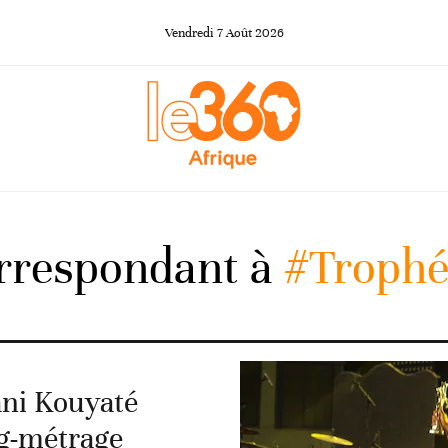
Vendredi
7
Août
2026
orrespondant à
#Trophé
ani Kouyaté
ng-métrage