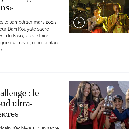
ons»
s le samedi 1er mars 2025
teur Dani Kouyaté sacré
nt du Faso, le capitaine
lique du Tchad, représentant
e.
llenge : le
ud ultra-
acres
ricain, s’achève sur un sacre