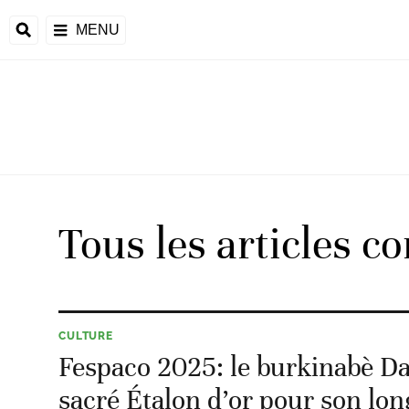
MENU
d
Tous les articles c
riale
ntrafricaine
émocratique du
CULTURE
u
Fespaco 2025: le burkinabè D
Príncipe
sacré Étalon d’or pour son lo