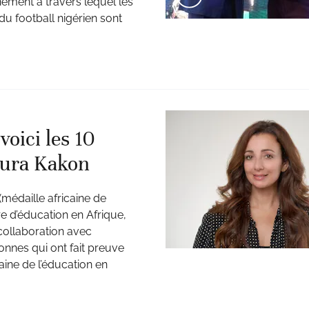
nement à travers lequel les
 du football nigérien sont
oici les 10
aura Kakon
(médaille africaine de
ère d’éducation en Afrique,
collaboration avec
nnes qui ont fait preuve
aine de l’éducation en