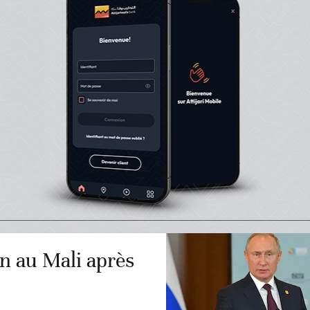
 samedi l’ambassadeur
utien aux récentes attaques
ses, a indiqué le ministère
iqué.
en au Mali après