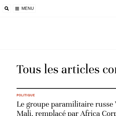
MENU
d
Tous les articles c
riale
ntrafricaine
émocratique du
POLITIQUE
u
Le groupe paramilitaire russe
Príncipe
Mali, remplacé par Africa Cor