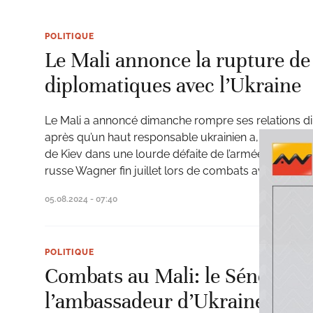
POLITIQUE
Le Mali annonce la rupture de 
diplomatiques avec l’Ukraine
Le Mali a annoncé dimanche rompre ses relations di
après qu’un haut responsable ukrainien a, selon Bam
de Kiev dans une lourde défaite de l’armée malienne
russe Wagner fin juillet lors de combats avec les sépa
05.08.2024 - 07:40
POLITIQUE
Combats au Mali: le Sénégal 
l’ambassadeur d’Ukraine à Da