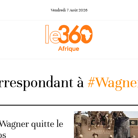
Vendredi
7
Août
2026
orrespondant à
#Wagne
 Wagner quitte le
ps