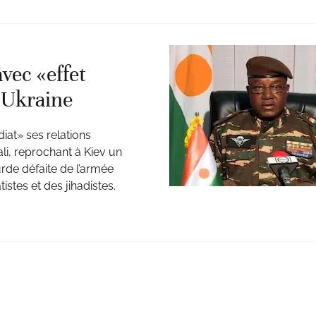
vec «effet
l’Ukraine
at» ses relations
li, reprochant à Kiev un
rde défaite de l’armée
istes et des jihadistes.