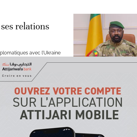
ses relations
plomatiques avec l’Ukraine
ako, avoué «l’implication»
 et du groupe paramilitaire
ratistes et des jihadistes.
convoque
kar