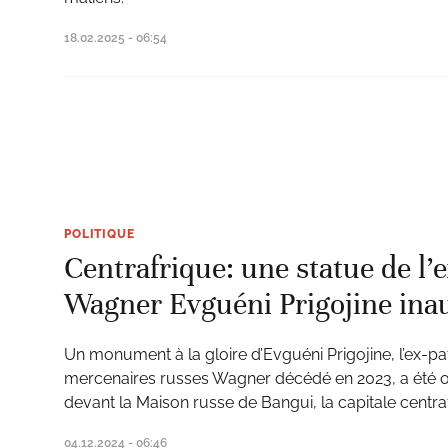
18.02.2025 - 06:54
POLITIQUE
Centrafrique: une statue de l’
Wagner Evguéni Prigojine ina
Un monument à la gloire d’Evguéni Prigojine, l’ex-p
mercenaires russes Wagner décédé en 2023, a été of
devant la Maison russe de Bangui, la capitale centraf
04.12.2024 - 06:46