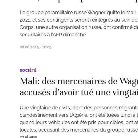
Le groupe paramilitaire russe Wagner quitte le Mali, 
2021, et ses contingents seront réintégrés au sein de
Corps, une autre organisation russe, ont confirmé 
ud
sécuritaires à l’AFP dimanche.
08.06.2025 - 16:09
SOCIÉTÉ
Mali: des mercenaires de Wagn
accusés d’avoir tué une vingtai
Une vingtaine de civils, dont des personnes migran
clandestinement vers l’Algérie, ont été tuées lundi à
quand leurs véhicules ont été pris pour cibles, ont a
locales, accusant des mercenaires du groupe russe 
maliens.