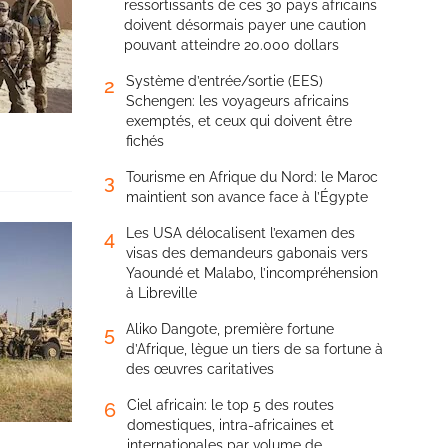
ressortissants de ces 30 pays africains
doivent désormais payer une caution
pouvant atteindre 20.000 dollars
Système d’entrée/sortie (EES)
2
Schengen: les voyageurs africains
exemptés, et ceux qui doivent être
fichés
Tourisme en Afrique du Nord: le Maroc
3
maintient son avance face à l’Égypte
Les USA délocalisent l’examen des
4
visas des demandeurs gabonais vers
Yaoundé et Malabo, l’incompréhension
à Libreville
Aliko Dangote, première fortune
5
d’Afrique, lègue un tiers de sa fortune à
des œuvres caritatives
Ciel africain: le top 5 des routes
6
domestiques, intra-africaines et
internationales par volume de