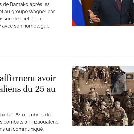
és de Bamako après les
ne et au groupe Wagner par
assuré le chef de la
que avec son homologue
 affirment avoir
aliens du 25 au
avoir tué 84 membres du
es combats à Tinzaouatene,
, dans un communiqué.