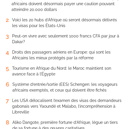
africains doivent désormais payer une caution pouvant
atteindre 20.000 dollars
2
Voici les 20 hubs d’Afrique où seront désormais délivrés
les visas pour les États-Unis
3
Peut-on vivre avec seulement 1000 francs CFA par jour à
Dakar?
4
Droits des passagers aériens en Europe: qui sont les
Africains les mieux protégés par la réforme
5
Tourisme en Afrique du Nord: le Maroc maintient son
avance face à l’Égypte
6
Système d’entrée/sortie (EES) Schengen: les voyageurs
africains exemptés, et ceux qui doivent être fichés
7
Les USA délocalisent l’examen des visas des demandeurs
gabonais vers Yaoundé et Malabo, l’incompréhension à
Libreville
8
Aliko Dangote, première fortune d’Afrique, lègue un tiers
de sa fortune à des œuvres caritatives