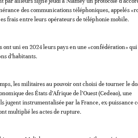
nt par ailleurs signé jeudi à Niamey un protocole d’accor
itinérance des communications téléphoniques, appelés «
ces frais entre leurs opérateurs de téléphonie mobile.
es ont uni en 2024 leurs pays en une «confédération» qu
ons d’habitants.
ps, les militaires au pouvoir ont choisi de tourner le dos
omique des États d’Afrique de l’Ouest (Cedeao), une
ils jugent instrumentalisée par la France, ex-puissance c
 ont multiplié les actes de rupture.