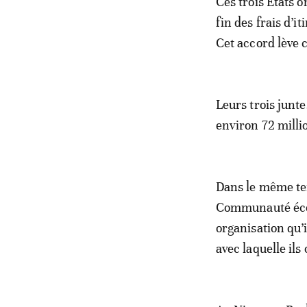
Ces trois États o
fin des frais d’
Cet accord lève 
Leurs trois junt
environ 72 milli
Dans le même tem
Communauté écon
organisation qu’
avec laquelle ils