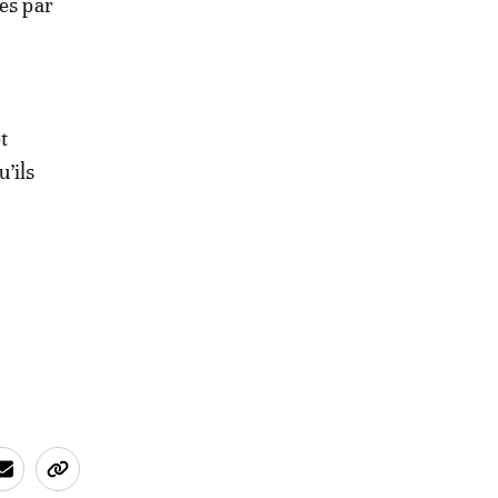
és par
t
u’ils