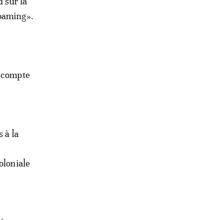
d sur la
roaming».
i compte
 à la
oloniale