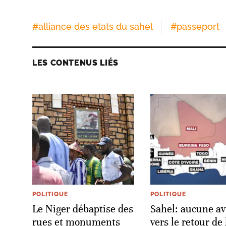
#
alliance des etats du sahel
#
passeport
LES CONTENUS LIÉS
POLITIQUE
POLITIQUE
Le Niger débaptise des
Sahel: aucune a
rues et monuments
vers le retour de