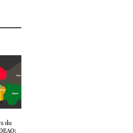
ys du
EDEAO: