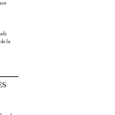
pace
hefs
de la
t
ES