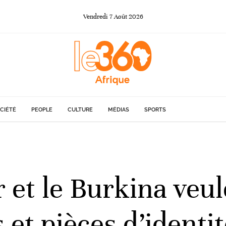
Vendredi
7
Août
2026
CIÉTÉ
PEOPLE
CULTURE
MÉDIAS
SPORTS
r et le Burkina ve
 et pièces d’identit