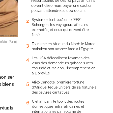
ressortissants de ces 30 pays africains
doivent désormais payer une caution
pouvant atteindre 20.000 dollars
Système d’entrée/sortie (EES)
2
Schengen: les voyageurs africains
exemptés, et ceux qui doivent être
fichés
urkina Faso).
Tourisme en Afrique du Nord: le Maroc
3
maintient son avance face à l’Égypte
Les USA délocalisent l’examen des
4
visas des demandeurs gabonais vers
Yaoundé et Malabo, l’incompréhension
à Libreville
moniser
Aliko Dangote, première fortune
5
s biens
d’Afrique, lègue un tiers de sa fortune à
des œuvres caritatives
Ciel africain: le top 5 des routes
6
domestiques, intra-africaines et
 réunis
internationales par volume de