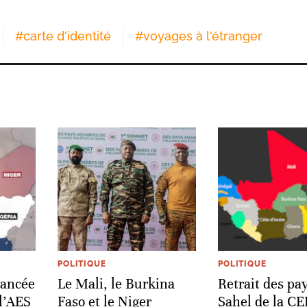
#
carte d'identité
#
voyages à l'étranger
POLITIQUE
POLITIQUE
vancée
Le Mali, le Burkina
Retrait des pa
 l’AES
Faso et le Niger
Sahel de la C