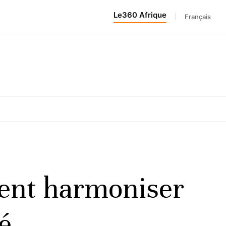
Le360 Afrique
|
Français
ulent harmoniser
é