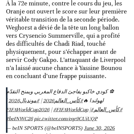
À la 72e minute, contre le cours du jeu, les
Oranje ont ouvert le score sur leur première
véritable transition de la seconde période.
Weghorst a dévié de la tête un long ballon
vers Crysencio Summerville, qui a profité
des difficultés de Chadi Riad, touché
physiquement, pour s’échapper avant de
servir Cody Gakpo. L’attaquant de Liverpool
n’a laissé aucune chance à Yassine Bounou
en concluant d’une frappe puissante.
⚽️ كودي خاكبو يفاجئ الدفاع المغربي ويمنح التقدّم
|
#مونديال2026
|
#كأس_العالم2026
لهولندا 🔥
|
#FIFAWorldCup
|
#FIFAWorldCup2026
#كأس_العالم
#beINWC26
pic.twitter.com/eqr9CUiUQP
— beIN SPORTS (@beINSPORTS)
June 30, 2026