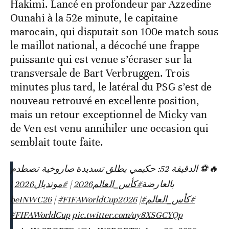
Hakimi. Lancé en profondeur par Azzedine
Ounahi à la 52e minute, le capitaine
marocain, qui disputait son 100e match sous
le maillot national, a décoché une frappe
puissante qui est venue s’écraser sur la
transversale de Bart Verbruggen. Trois
minutes plus tard, le latéral du PSG s’est de
nouveau retrouvé en excellente position,
mais un retour exceptionnel de Micky van
de Ven est venu annihiler une occasion qui
semblait toute faite.
🔥⚽️ الدقيقة 52: حكيمي يطلق تسديدة صاروخية تصطدم
|
#مونديال2026
|
#كأس_العالم2026
بالعارضة
|
#FIFAWorldCup2026
|
#beINWC26
#كأس_العالم
#FIFAWorldCup
pic.twitter.com/uy8XSGCYQp