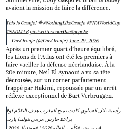
Summerville, Cody Gakpo et Brian Brobbey
avaient la mission de faire la différence.
This is Oranje! 🔶
#NothingLikeOranje
#FIFAWorldCup
#NEDMAR
pic.twitter.com/0ac5pcpvEz
— OnsOranje (@OnsOranje)
June 29, 2026
Après un premier quart d’heure équilibré,
les Lions de l’Atlas ont été les premiers à
faire vaciller la défense néerlandaise. À la
20e minute, Neil El Aynaoui a vu sa tête
décroisée, sur un corner parfaitement
frappé par Hakimi, repoussée par un arrêt
réflexe exceptionnel de Bart Verbruggen.
رأسية نائل العيناوي كادت تمنح المغرب هدف التقدّم لولا
براعة حارس مرمى هولندا بارت
|
#مونديال2026
|
#كأس_العالم2026
فيربروخن