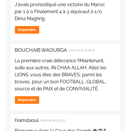
J'avais pronostiqué une victoire du Maroc
par 1 à 0 Finalement 4 à 3 équivaut à 1/0
Dima Maghrig
Répondre
BOUCHAIB WAOURGA
2026-06-30 12:58:18
La première vraie délivrance !!Maintenant,
suite aux autres, IN CHAA ALLAH. Allez les
LIONS ,vous êtes des BRAVES, parmi les
braves, pour un bon FOOTBALL ,GLOBAL,
source et de PAIX et de CONVIVIALITÉ.
Répondre
Hamdaoui
2026-06-30 11:33:17
Bienvenue dans la Cour des Grands ⚽ 🦁💪