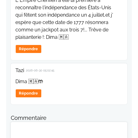
L' Empire Chérifien a été la première à
reconnaître l'indépendance des États-Unis
qui fêtent son indépendance un 4 juillet,et j'
espère que cette date de 1777 résonnera
comme un jackpot aux trois 7!... Trêve de
plaisanterie !: Dima 🇲🇦
Répondre
Tazi
2026-06-30 05:02:45
Dima 🇲🇦🤲
Répondre
Commentaire