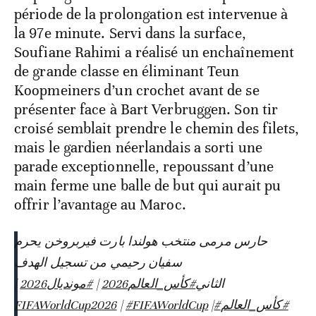
période de la prolongation est intervenue à
la 97e minute. Servi dans la surface,
Soufiane Rahimi a réalisé un enchaînement
de grande classe en éliminant Teun
Koopmeiners d’un crochet avant de se
présenter face à Bart Verbruggen. Son tir
croisé semblait prendre le chemin des filets,
mais le gardien néerlandais a sorti une
parade exceptionnelle, repoussant d’une
main ferme une balle de but qui aurait pu
offrir l’avantage au Maroc.
حارس مرمى منتخب هولندا بارت فيربروخن يحرم
سفيان رحيمي من تسجيل الهدف
|
#مونديال2026
|
#كأس_العالم2026
الثاني
|
#FIFAWorldCup
|
#FIFAWorldCup2026
#كأس_العالم