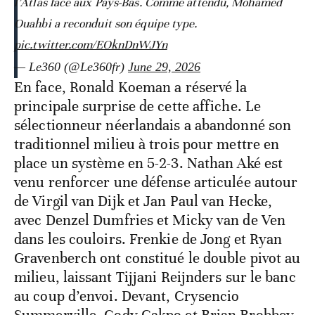
l’Atlas face aux Pays-Bas. Comme attendu, Mohamed
Ouahbi a reconduit son équipe type.
pic.twitter.com/EOknDnWJYn
— Le360 (@Le360fr)
June 29, 2026
En face, Ronald Koeman a réservé la
principale surprise de cette affiche. Le
sélectionneur néerlandais a abandonné son
traditionnel milieu à trois pour mettre en
place un système en 5-2-3. Nathan Aké est
venu renforcer une défense articulée autour
de Virgil van Dijk et Jan Paul van Hecke,
avec Denzel Dumfries et Micky van de Ven
dans les couloirs. Frenkie de Jong et Ryan
Gravenberch ont constitué le double pivot au
milieu, laissant Tijjani Reijnders sur le banc
au coup d’envoi. Devant, Crysencio