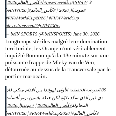
|
#كأس_العالم2026
https://t.co/alkogGtHdW
📱
|
#beINWC26
#كأس_العالم
|
#مونديال2026
#FIFAWorldCup2026
|
#FIFAWorldCup
pic.twitter.com/OiyHkPf00w
— beIN SPORTS (@beINSPORTS)
June 30, 2026
Longtemps stériles malgré leur domination
territoriale, les Oranje n’ont véritablement
inquiété Bounou qu’à la 43e minute sur une
puissante frappe de Micky van de Ven,
détournée au-dessus de la transversale par le
portier marocain.
🧤 الفرصة الحقيقية الأولى لهولندا من أقدام ميكي فان
دي فين الذي سدّد بقوّة لكن حنكة ياسين بونو أفشلت
|
#مونديال2026
|
#كأس_العالم2026
المحاولة
|
#FIFAWorldCup2026
|
#beINWC26
#كأس_العالم