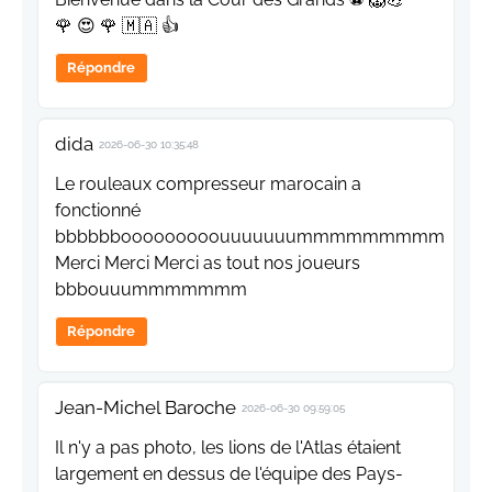
🌹 😍 🌹 🇲🇦 👍
Répondre
dida
2026-06-30 10:35:48
Le rouleaux compresseur marocain a
fonctionné
bbbbbbooooooooouuuuuuummmmmmmmm
Merci Merci Merci as tout nos joueurs
bbbouuummmmmmm
Répondre
Jean-Michel Baroche
2026-06-30 09:59:05
Il n'y a pas photo, les lions de l'Atlas étaient
largement en dessus de l'équipe des Pays-