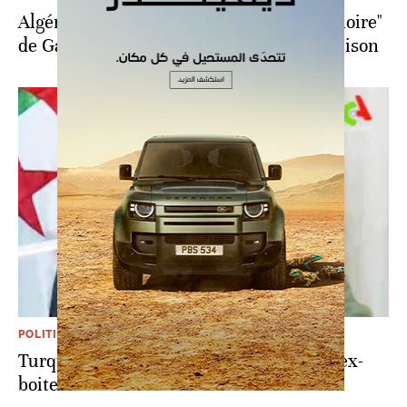
Algérie: Guermit Bounouira, l'ex-"boîte noire"
de Gaïd Salah, poursuivi pour haute trahison
POLITIQUE
Turquie-Algérie: Ankara remet à Alger l'ex-
boite noire de Gaïd Salah