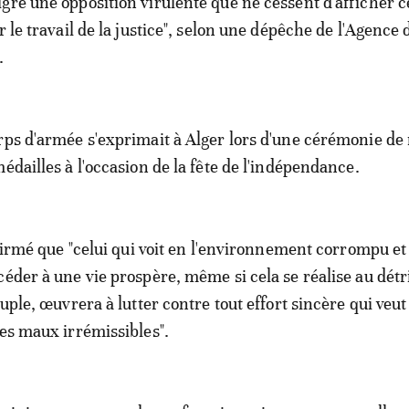
gré une opposition virulente que ne cessent d'afficher c
r le travail de la justice", selon une dépêche de l'Agence
).
rps d'armée s'exprimait à Alger lors d'une cérémonie de
édailles à l'occasion de la fête de l'indépendance.
ffirmé que "celui qui voit en l'environnement corrompu et
céder à une vie prospère, même si cela se réalise au dét
euple, œuvrera à lutter contre tout effort sincère qui veut
ces maux irrémissibles".