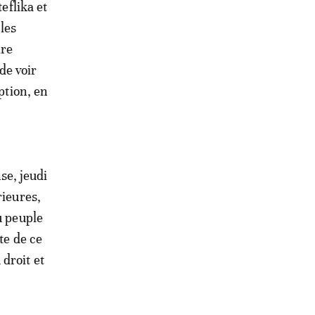
eflika et
 les
ire
de voir
ption, en
se, jeudi
rieures,
u peuple
te de ce
 droit et