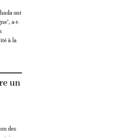
uhada ont
ne", a-t-
s
té à la
vre un
ion des