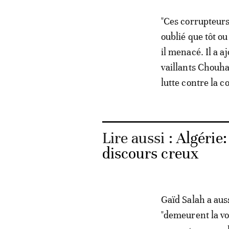
"Ces corrupteurs
oublié que tôt o
il menacé. Il a a
vaillants Chouha
lutte contre la c
Lire aussi :
Algérie:
discours creux
Gaïd Salah a auss
"demeurent la voi