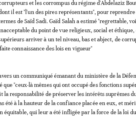
corrupteurs et les corrompus du régime d'Abdelaziz Bout
dont il est "l'un des pires représentants", pour reprendre
termes de Saïd Sadi. Gaïd Salah a estimé "regrettable, vo
inacceptable du point de vue religieux, social et éthique, 
upérieurs arriver à un tel niveau, bas et abject, de corru
faite connaissance des lois en vigueur"
ravers un communiqué émanant du ministère de la Défen
outé que "ceux-là mêmes qui ont occupé des fonctions supé
it la responsabilité de préserver les intérêts suprêmes d
as été à la hauteur de la confiance placée en eux, et méri
n équitable, qui leur a été infligée par la force de la loi du