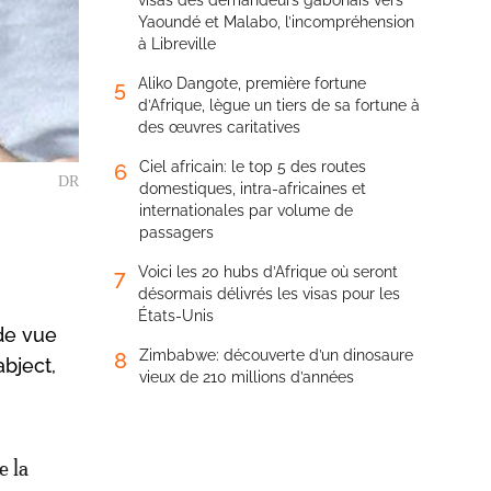
visas des demandeurs gabonais vers
Yaoundé et Malabo, l’incompréhension
à Libreville
Aliko Dangote, première fortune
5
d’Afrique, lègue un tiers de sa fortune à
des œuvres caritatives
Ciel africain: le top 5 des routes
6
DR
domestiques, intra-africaines et
internationales par volume de
passagers
Voici les 20 hubs d’Afrique où seront
7
désormais délivrés les visas pour les
États-Unis
 de vue
Zimbabwe: découverte d’un dinosaure
8
abject,
vieux de 210 millions d’années
e la