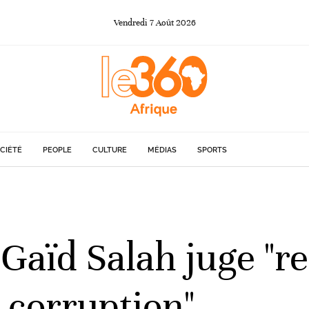
Vendredi
7
Août
2026
CIÉTÉ
PEOPLE
CULTURE
MÉDIAS
SPORTS
aïd Salah juge "reg
 corruption"