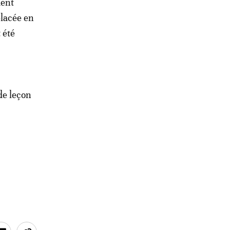
ment
placée en
 été
 de leçon