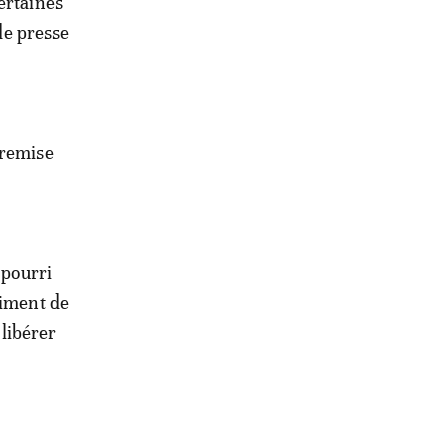
ertaines
 de presse
 remise
 pourri
riment de
 libérer