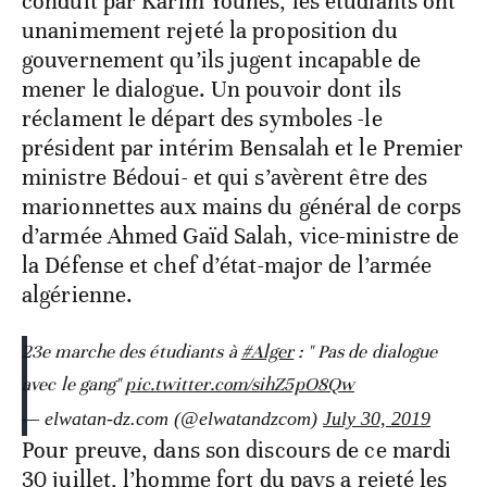
conduit par Karim Younes, les étudiants ont
unanimement rejeté la proposition du
gouvernement qu’ils jugent incapable de
mener le dialogue. Un pouvoir dont ils
réclament le départ des symboles -le
président par intérim Bensalah et le Premier
ministre Bédoui- et qui s’avèrent être des
marionnettes aux mains du général de corps
d’armée Ahmed Gaïd Salah, vice-ministre de
la Défense et chef d’état-major de l’armée
algérienne.
23e marche des étudiants à
#Alger
: " Pas de dialogue
avec le gang"
pic.twitter.com/sihZ5pO8Qw
— elwatan-dz.com (@elwatandzcom)
July 30, 2019
Pour preuve, dans son discours de ce mardi
30 juillet, l’homme fort du pays a rejeté les