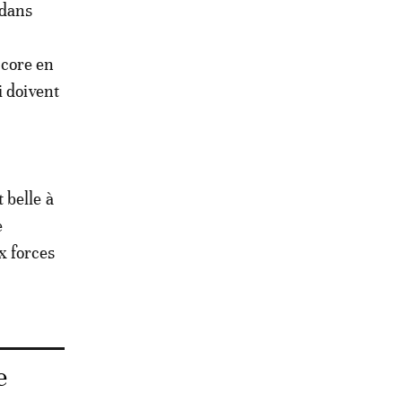
 dans
ncore en
i doivent
t belle à
e
x forces
e