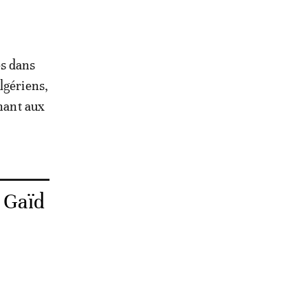
es dans
lgériens,
nnant aux
e Gaïd