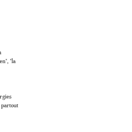
n
n", "la
ergies
t partout