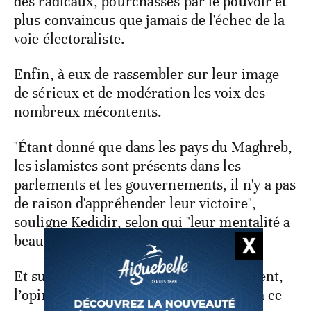
des radicaux, pourchassés par le pouvoir et
plus convaincus que jamais de l'échec de la
voie électoraliste.
Enfin, à eux de rassembler sur leur image
de sérieux et de modération les voix des
nombreux mécontents.
"Étant donné que dans les pays du Maghreb,
les islamistes sont présents dans les
parlements et les gouvernements, il n'y a pas
de raison d'appréhender leur victoire",
souligne Kedidir, selon qui "leur mentalité a
beaucoup évolué".
Et sur "la religion qu’ils instrumentalisent,
l’opinion publique n’est plus réceptive à ce