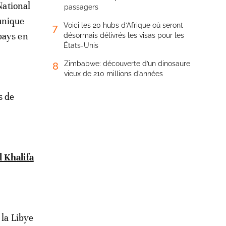
National
passagers
unique
Voici les 20 hubs d’Afrique où seront
7
 pays en
désormais délivrés les visas pour les
États-Unis
Zimbabwe: découverte d’un dinosaure
8
vieux de 210 millions d’années
s de
l Khalifa
 la Libye