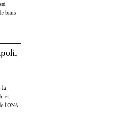
ssi
le biais
.
poli,
 la
e et,
de l'ONA