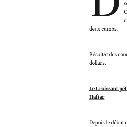
D
s
O
e
deux camps.
Résultat des cou
dollars.
Le Croissant pét
Haftar
Depuis le début d