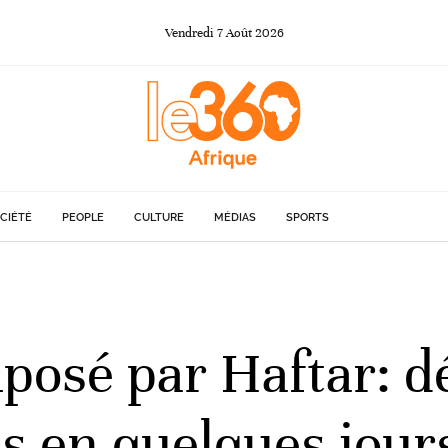
Vendredi
7
Août
2026
CIÉTÉ
PEOPLE
CULTURE
MÉDIAS
SPORTS
posé par Haftar: dé
us en quelques jour