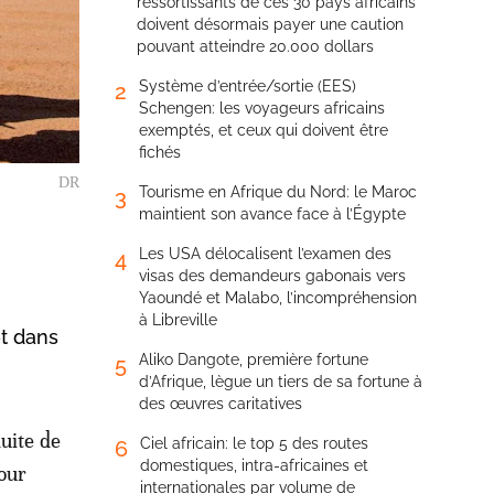
ressortissants de ces 30 pays africains
doivent désormais payer une caution
pouvant atteindre 20.000 dollars
Système d’entrée/sortie (EES)
2
Schengen: les voyageurs africains
exemptés, et ceux qui doivent être
fichés
DR
Tourisme en Afrique du Nord: le Maroc
3
maintient son avance face à l’Égypte
Les USA délocalisent l’examen des
4
visas des demandeurs gabonais vers
Yaoundé et Malabo, l’incompréhension
à Libreville
et dans
Aliko Dangote, première fortune
5
d’Afrique, lègue un tiers de sa fortune à
des œuvres caritatives
duite de
Ciel africain: le top 5 des routes
6
domestiques, intra-africaines et
jour
internationales par volume de