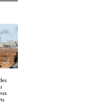
 des
u
deux
ts