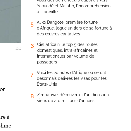
visas des demandeurs gabonais vers
Yaoundé et Malabo, l’incompréhension
à Libreville
Aliko Dangote, première fortune
5
d’Afrique, lègue un tiers de sa fortune à
des œuvres caritatives
Ciel africain: le top 5 des routes
6
DE
domestiques, intra-africaines et
internationales par volume de
passagers
Voici les 20 hubs d’Afrique où seront
7
désormais délivrés les visas pour les
États-Unis
mer
Zimbabwe: découverte d’un dinosaure
8
vieux de 210 millions d’années
ire à
Chine