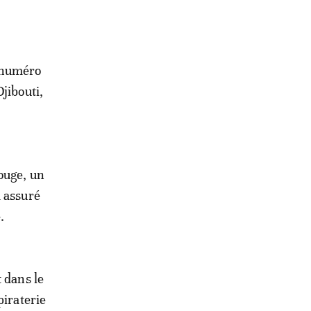
u numéro
jibouti,
ouge, un
a assuré
.
 dans le
piraterie