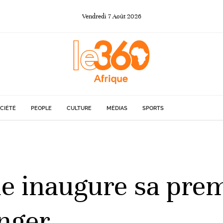
Vendredi
7
Août
2026
CIÉTÉ
PEOPLE
CULTURE
MÉDIAS
SPORTS
ine inaugure sa pre
anger