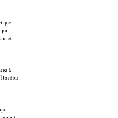
rt que
 qui
ons et
ires à
'Institut
 qui
u moment