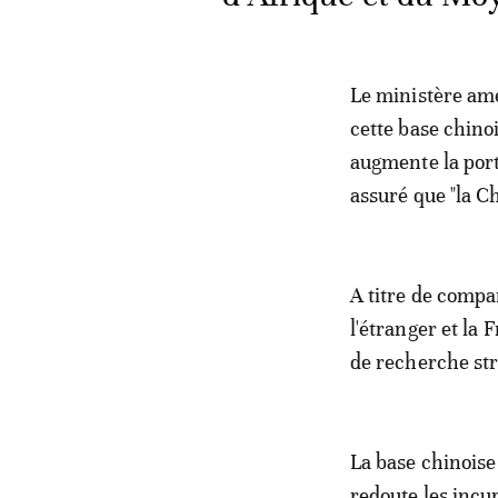
Le ministère amé
cette base chinoi
augmente la port
assuré que "la C
A titre de compa
l'étranger et la 
de recherche stra
La base chinoise 
redoute les incu