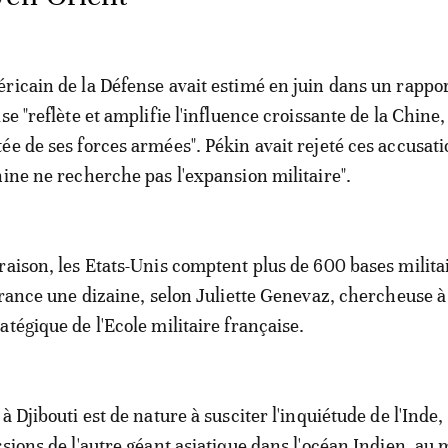
ricain de la Défense avait estimé en juin dans un rappo
se "reflète et amplifie l'influence croissante de la Chine,
ée de ses forces armées". Pékin avait rejeté ces accusati
hine ne recherche pas l'expansion militaire".
raison, les Etats-Unis comptent plus de 600 bases milita
France une dizaine, selon Juliette Genevaz, chercheuse à l
tégique de l'Ecole militaire française.
à Djibouti est de nature à susciter l'inquiétude de l'Inde,
rsions de l'autre géant asiatique dans l'océan Indien, a