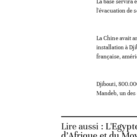
La base servira 
l'évacuation de s
La Chine avait a
installation à Dj
française, améri
Djibouti, 800.000
Mandeb, un des 
Lire aussi :
L'Egypte
d’Afrique et du Mo