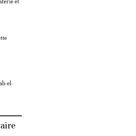
aterie et
tte
ab-el-
taire