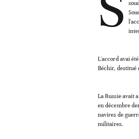
S
soud
Soud
l'ac
inte
L'accord avai été
Béchir, destitué 
La Russie avait 
en décembre dern
navires de guerre
militaires.