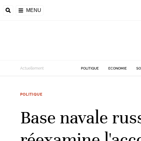
MENU
d
Actuellement
POLITIQUE
ECONOMIE
SO
riale
POLITIQUE
ntrafricaine
émocratique du
Base navale ru
u
Príncipe
réexamine l'acc