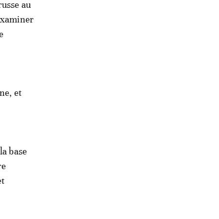
russe au
éexaminer
e
ne, et
la base
re
et