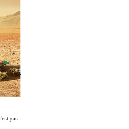
resse
rtoum en
s
aris
n'est pas