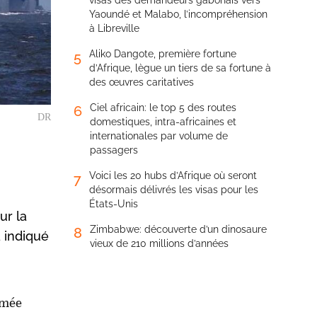
visas des demandeurs gabonais vers
Yaoundé et Malabo, l’incompréhension
à Libreville
Aliko Dangote, première fortune
5
d’Afrique, lègue un tiers de sa fortune à
des œuvres caritatives
Ciel africain: le top 5 des routes
6
DR
domestiques, intra-africaines et
internationales par volume de
passagers
Voici les 20 hubs d’Afrique où seront
7
désormais délivrés les visas pour les
États-Unis
ur la
Zimbabwe: découverte d’un dinosaure
8
a indiqué
vieux de 210 millions d’années
rmée