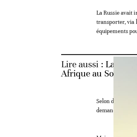
La Russie avait i
transporter, via 
équipements pour
Lire aussi :
La Russi
Afrique au Soudan
Selon des média
demandant le ret