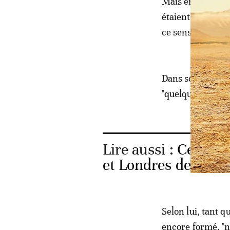
Mais en avril, l
étaient erronées
ce sens.
Dans son intervi
"quelque peu pré
Lire aussi :
Centraf
et Londres demande
Selon lui, tant qu
encore formé, "no