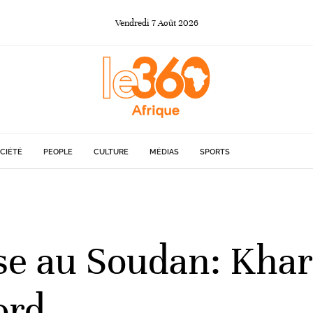
Vendredi
7
Août
2026
CIÉTÉ
PEOPLE
CULTURE
MÉDIAS
SPORTS
sse au Soudan: Kha
ord