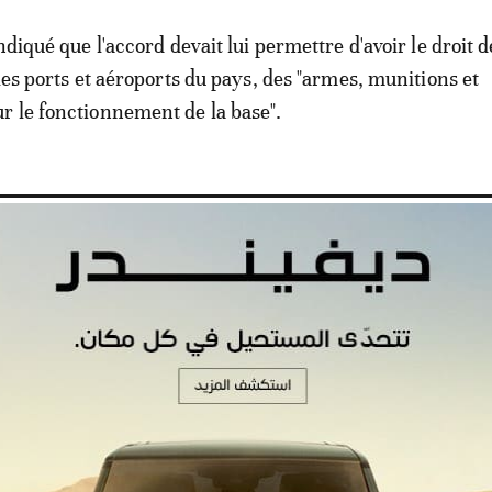
ndiqué que l'accord devait lui permettre d'avoir le droit d
les ports et aéroports du pays, des "armes, munitions et
 le fonctionnement de la base".
e va ouvrir sa première base naval
s soudanais, Khartoum aurait récemment suspendu l'ac
rait des équipements installés à Port-Soudan.