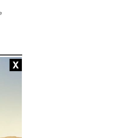
e
e en
cord en