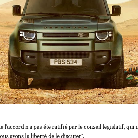
'ambassade russe avait affirmé que ces informations de p
 et que Moscou n'avait reçu aucune notification de Kha
ew, Hussein a indiqué que l'accord contenait des clause
judiciables pour le pays", sans autres précisions.
rique. Armes russes: Washington, P
nt des explications
e l'accord n'a pas été ratifié par le conseil législatif, qui 
us avons la liberté de le discuter".