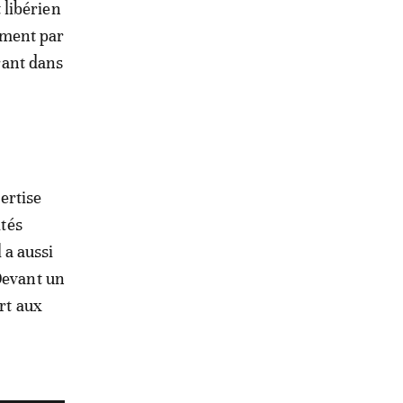
 libérien
ement par
rant dans
pertise
ités
l a aussi
Devant un
ert aux