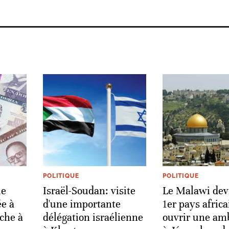
POLITIQUE
POLITIQUE
ue
Israël-Soudan: visite
Le Malawi devi
ée à
d'une importante
1er pays africa
nche à
délégation israélienne
ouvrir une am