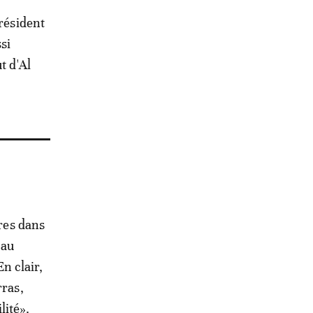
président
si
t d'Al
ères dans
 au
En clair,
rras,
lité».