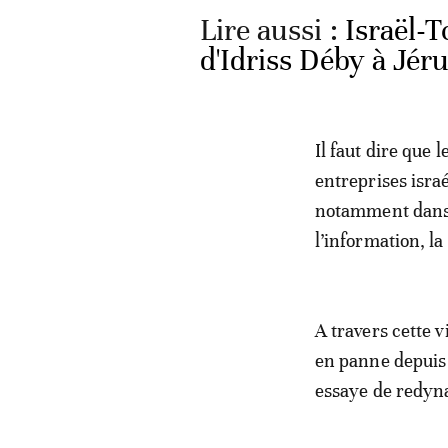
Lire aussi :
Israël-T
d'Idriss Déby à Jér
Il faut dire que 
entreprises isra
notamment dans l
l’information, la
A travers cette v
en panne depuis 
essaye de redyn