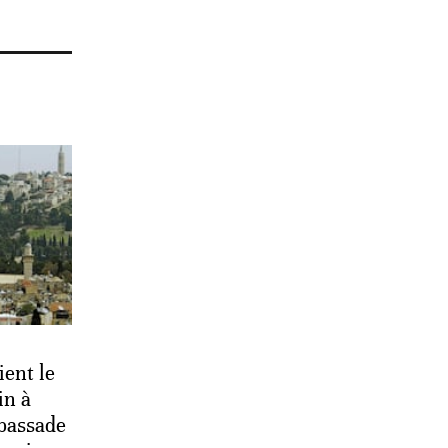
ent le
in à
bassade