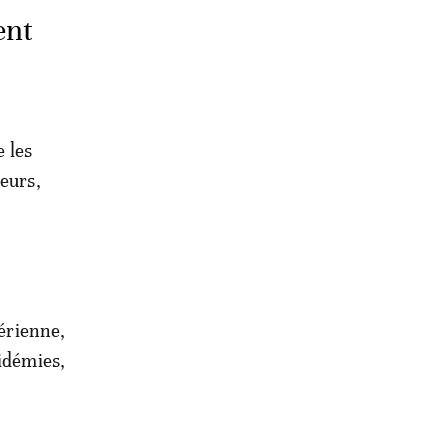
ent
e les
teurs,
bérienne,
pidémies,