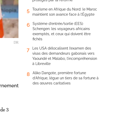
protégés par la réforme
Tourisme en Afrique du Nord: le Maroc
5
maintient son avance face à l’Égypte
Système d’entrée/sortie (EES)
6
Schengen: les voyageurs africains
exemptés, et ceux qui doivent être
fichés
DR
Les USA délocalisent l’examen des
7
visas des demandeurs gabonais vers
Yaoundé et Malabo, l’incompréhension
à Libreville
Aliko Dangote, première fortune
8
d’Afrique, lègue un tiers de sa fortune à
des œuvres caritatives
vernement
 de 3