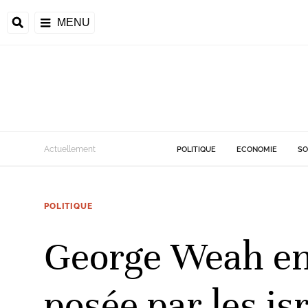
MENU
d
Actuellement
POLITIQUE
ECONOMIE
SO
riale
POLITIQUE
ntrafricaine
émocratique du
George Weah en I
u
Príncipe
posée par les is