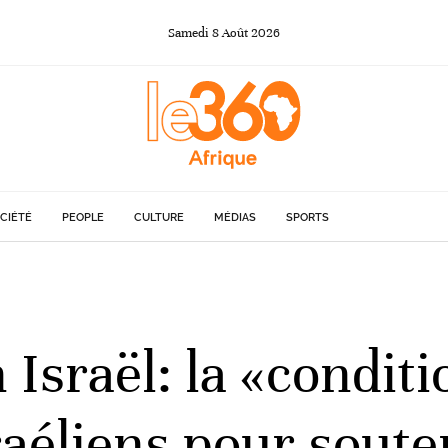
Samedi
8
Août
2026
CIÉTÉ
PEOPLE
CULTURE
MÉDIAS
SPORTS
sraël: la «conditi
raéliens pour souten