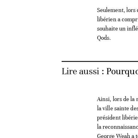
Seulement, lors 
libérien a compr
souhaite un inflé
Qods.
Lire aussi :
Pourquoi
Ainsi, lors de la
la ville sainte d
président libérie
la reconnaissanc
George Weah a to