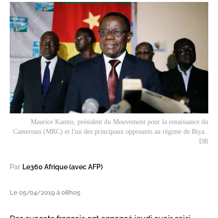
Maurice Kamto, président du Mouvement pour la renaissance du
Cameroun (MRC) et l'un des principaux opposants au régime de Biya..
DR
Par
Le360 Afrique (avec AFP)
Le 05/04/2019 à 08h05