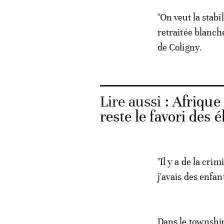
"On veut la stabi
retraitée blanch
de Coligny.
Lire aussi :
Afrique
reste le favori des é
"Il y a de la cri
j'avais des enfant
Dans le township