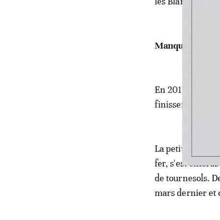
les Blancs en vi
Manque de conf
En 2017, Coligny
finissent pas d'
La petite ville, 
fer, s'est embras
de tournesols. D
mars dernier et 