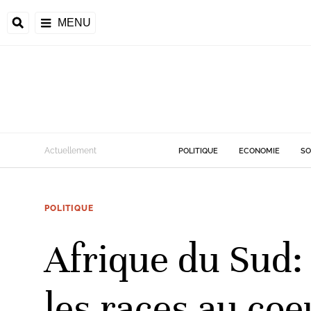
MENU
d
Actuellement
POLITIQUE
ECONOMIE
SO
riale
POLITIQUE
ntrafricaine
émocratique du
Afrique du Sud:
u
Príncipe
les races au coe