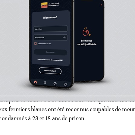
lle". Comme du temps de l'apartheid.
iance
 est devenue le symbole des tensions raciales ordinaires
empoisonner l'Afrique du Sud.
coincée entre d'immenses silos à grains et une voie de ch
ée après le meurtre d'un adolescent noir qui avait volé d
eux fermiers blancs ont été reconnus coupables de meur
condamnés à 23 et 18 ans de prison.