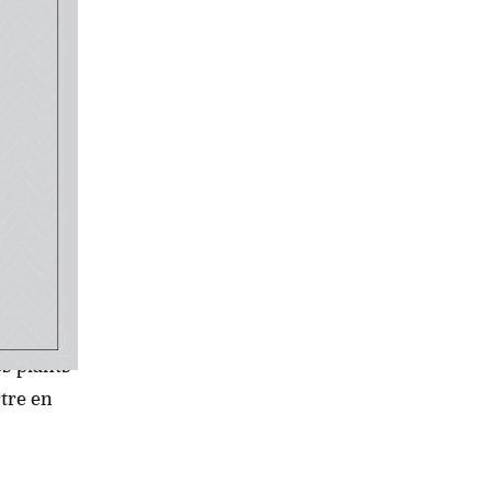
 qui n'en
emin de
es plants
tre en