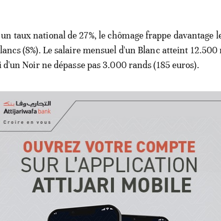
n taux national de 27%, le chômage frappe davantage l
Blancs (8%). Le salaire mensuel d'un Blanc atteint 12.500
ui d'un Noir ne dépasse pas 3.000 rands (185 euros).
du Sud. Portrait des têtes d'affiche
e, le "Blanc" et le Populiste
ois", insiste un autre électeur noir de Coligny, Katlego 
pas d'eau à Tlhabologang", ajoute ce chômeur de 20 ans. "
 ville, mais c'est trop cher. Les Noirs vivent dans les to