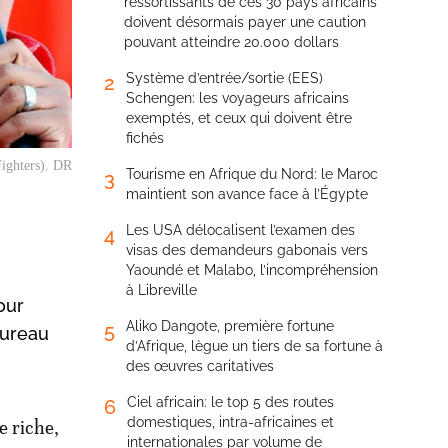
ressortissants de ces 30 pays africains
doivent désormais payer une caution
pouvant atteindre 20.000 dollars
Système d’entrée/sortie (EES)
2
Schengen: les voyageurs africains
exemptés, et ceux qui doivent être
fichés
ighters). DR
Tourisme en Afrique du Nord: le Maroc
3
maintient son avance face à l’Égypte
Les USA délocalisent l’examen des
4
visas des demandeurs gabonais vers
Yaoundé et Malabo, l’incompréhension
à Libreville
our
Aliko Dangote, première fortune
5
bureau
d’Afrique, lègue un tiers de sa fortune à
des œuvres caritatives
Ciel africain: le top 5 des routes
6
domestiques, intra-africaines et
e riche,
internationales par volume de