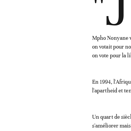
"J
Mpho Nonyane vie
on votait pour no
on vote pour la 
En 1994, l'Afriq
l'apartheid et t
Un quart de siècl
s'améliorer mais 