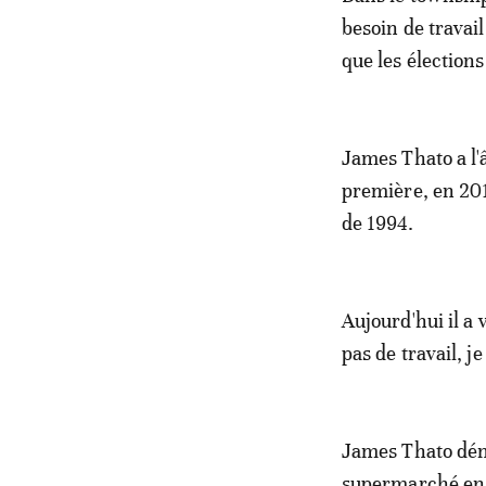
besoin de travail
que les électio
James Thato a l'â
première, en 2014
de 1994.
Aujourd'hui il a 
pas de travail, je
James Thato dén
supermarché en v