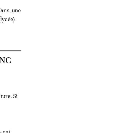
 Mans, une
(lycée)
ANC
ture. Si
s ont