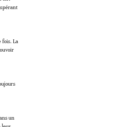
 espérant
 fois. La
pouvoir
toujours
Dans un
 leur