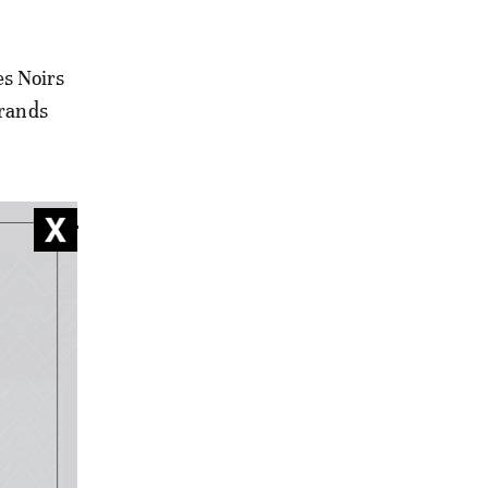
es Noirs
 rands
 du 8
Dikupe.
Je
wnships,