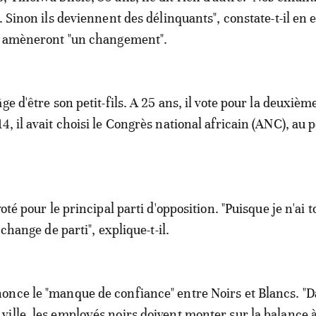
. Sinon ils deviennent des délinquants", constate-t-il en
ns amèneront "un changement".
ge d'être son petit-fils. A 25 ans, il vote pour la deuxième
, il avait choisi le Congrès national africain (ANC), au 
voté pour le principal parti d'opposition. "Puisque je n'ai 
 change de parti", explique-t-il.
once le "manque de confiance" entre Noirs et Blancs. "
ille, les employés noirs doivent monter sur la balance à