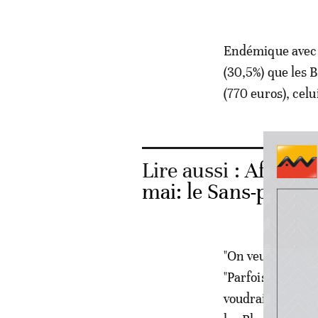
Endémique avec u
(30,5%) que les 
(770 euros), cel
Lire aussi :
Afrique 
mai: le Sans-princip
"On veut des empl
"Parfois on n'a 
voudrais vivre en