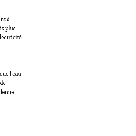
ant à
is plus
ectricité
que l'eau
 de
ndémie