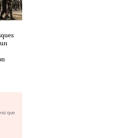
sques
 un
on
insi que