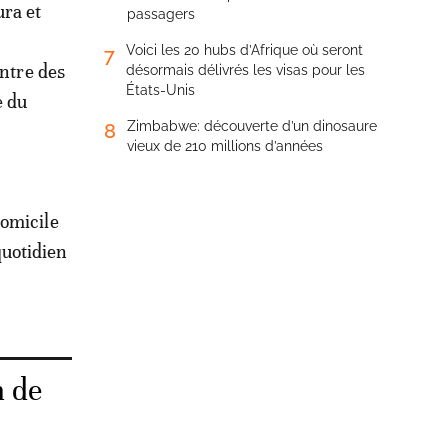
ura et
passagers
Voici les 20 hubs d’Afrique où seront
7
ontre des
désormais délivrés les visas pour les
États-Unis
e du
Zimbabwe: découverte d’un dinosaure
8
vieux de 210 millions d’années
domicile
 quotidien
n de