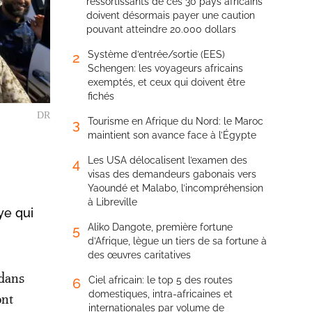
ressortissants de ces 30 pays africains
doivent désormais payer une caution
pouvant atteindre 20.000 dollars
Système d’entrée/sortie (EES)
2
Schengen: les voyageurs africains
exemptés, et ceux qui doivent être
fichés
DR
Tourisme en Afrique du Nord: le Maroc
3
maintient son avance face à l’Égypte
Les USA délocalisent l’examen des
4
visas des demandeurs gabonais vers
Yaoundé et Malabo, l’incompréhension
à Libreville
ye qui
Aliko Dangote, première fortune
5
d’Afrique, lègue un tiers de sa fortune à
des œuvres caritatives
 dans
Ciel africain: le top 5 des routes
6
domestiques, intra-africaines et
ont
internationales par volume de