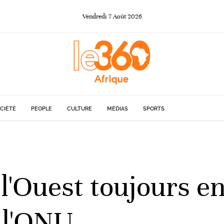
Vendredi
7
Août
2026
CIÉTÉ
PEOPLE
CULTURE
MÉDIAS
SPORTS
t l'Ouest toujours e
n l'ONU