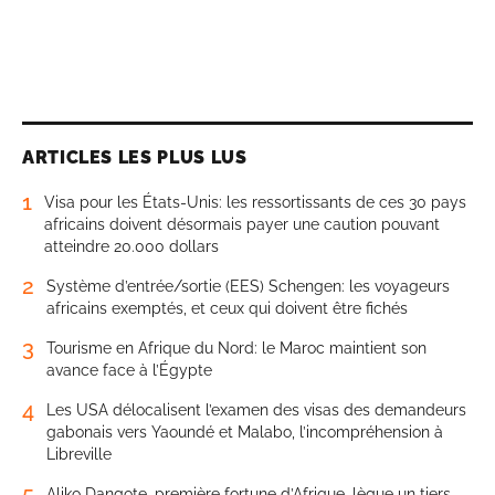
ARTICLES LES PLUS LUS
1
Visa pour les États-Unis: les ressortissants de ces 30 pays
africains doivent désormais payer une caution pouvant
atteindre 20.000 dollars
2
Système d’entrée/sortie (EES) Schengen: les voyageurs
africains exemptés, et ceux qui doivent être fichés
3
Tourisme en Afrique du Nord: le Maroc maintient son
avance face à l’Égypte
4
Les USA délocalisent l’examen des visas des demandeurs
gabonais vers Yaoundé et Malabo, l’incompréhension à
Libreville
5
Aliko Dangote, première fortune d’Afrique, lègue un tiers