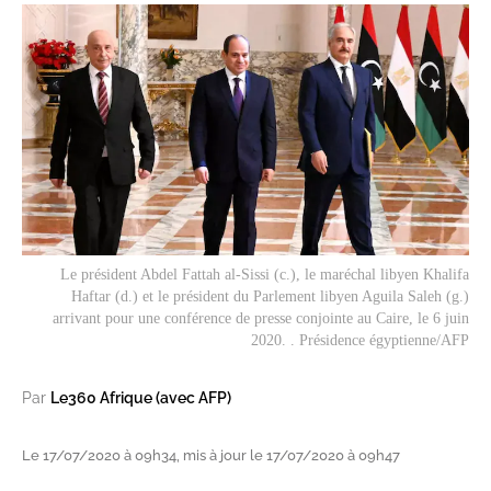
Le président Abdel Fattah al-Sissi (c.), le maréchal libyen Khalifa
Haftar (d.) et le président du Parlement libyen Aguila Saleh (g.)
arrivant pour une conférence de presse conjointe au Caire, le 6 juin
2020. . Présidence égyptienne/AFP
Par
Le360 Afrique (avec AFP)
Le 17/07/2020 à 09h34, mis à jour le 17/07/2020 à 09h47