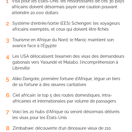
1
Visa pour les États-Unis: les ressortissants de ces 30 pays
africains doivent désormais payer une caution pouvant
atteindre 20.000 dollars
2
Système d’entrée/sortie (EES) Schengen: les voyageurs
africains exemptés, et ceux qui doivent être fichés
3
Tourisme en Afrique du Nord: le Maroc maintient son
avance face à l’Égypte
4
Les USA délocalisent l’examen des visas des demandeurs
gabonais vers Yaoundé et Malabo, l’incompréhension à
Libreville
5
Aliko Dangote, première fortune d’Afrique, lègue un tiers
de sa fortune à des œuvres caritatives
6
Ciel africain: le top 5 des routes domestiques, intra-
africaines et internationales par volume de passagers
7
Voici les 20 hubs d’Afrique où seront désormais délivrés
les visas pour les États-Unis
8
Zimbabwe: découverte d’un dinosaure vieux de 210