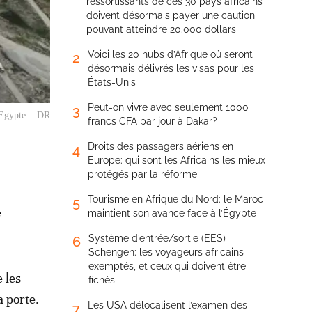
ressortissants de ces 30 pays africains
doivent désormais payer une caution
pouvant atteindre 20.000 dollars
Voici les 20 hubs d’Afrique où seront
2
désormais délivrés les visas pour les
États-Unis
Peut-on vivre avec seulement 1000
3
'Egypte. . DR
francs CFA par jour à Dakar?
Droits des passagers aériens en
4
Europe: qui sont les Africains les mieux
protégés par la réforme
Tourisme en Afrique du Nord: le Maroc
5
é
maintient son avance face à l’Égypte
Système d’entrée/sortie (EES)
6
Schengen: les voyageurs africains
exemptés, et ceux qui doivent être
 les
fichés
a porte.
Les USA délocalisent l’examen des
7