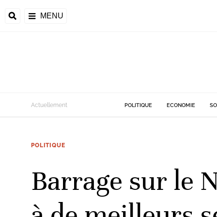
MENU
d
Actuellement
POLITIQUE
ECONOMIE
SO
riale
POLITIQUE
ntrafricaine
émocratique du
Barrage sur le N
u
Príncipe
à de meilleurs 