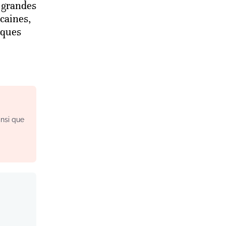
 grandes
caines,
lques
insi que