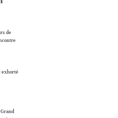
à
urs de
encontre
t exhorté
e Grand