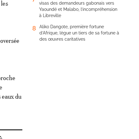
 les
visas des demandeurs gabonais vers
Yaoundé et Malabo, l’incompréhension
à Libreville
Aliko Dangote, première fortune
8
d’Afrique, lègue un tiers de sa fortune à
des œuvres caritatives
troversée
eproche
e
s eaux du