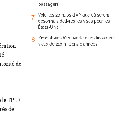
passagers
Voici les 20 hubs d’Afrique où seront
7
désormais délivrés les visas pour les
États-Unis
Zimbabwe: découverte d’un dinosaure
8
vieux de 210 millions d’années
ération
té
utorité de
é le TPLF
près de