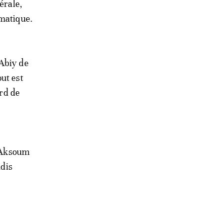
érale,
omatique.
 Abiy de
ut est
ord de
d'Aksoum
ddis