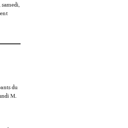
, samedi,
ment
eants du
lundi M.