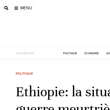
MENU
d
Actuellement
POLITIQUE
ECONOMIE
SO
riale
POLITIQUE
ntrafricaine
émocratique du
Ethiopie: la sit
u
Príncipe
guerre meurtriè