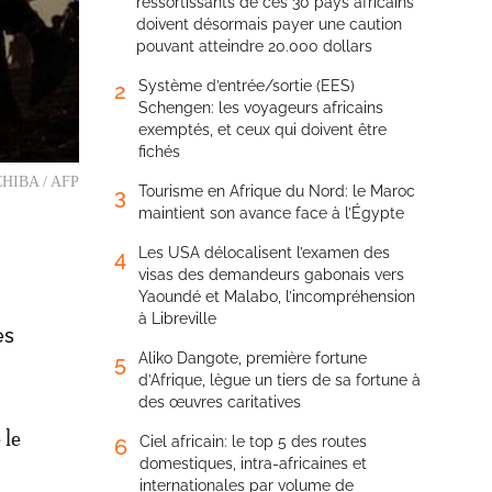
ressortissants de ces 30 pays africains
doivent désormais payer une caution
pouvant atteindre 20.000 dollars
Système d’entrée/sortie (EES)
2
Schengen: les voyageurs africains
exemptés, et ceux qui doivent être
fichés
 CHIBA / AFP
Tourisme en Afrique du Nord: le Maroc
3
maintient son avance face à l’Égypte
Les USA délocalisent l’examen des
4
visas des demandeurs gabonais vers
Yaoundé et Malabo, l’incompréhension
à Libreville
es
Aliko Dangote, première fortune
5
d’Afrique, lègue un tiers de sa fortune à
des œuvres caritatives
 le
Ciel africain: le top 5 des routes
6
domestiques, intra-africaines et
internationales par volume de