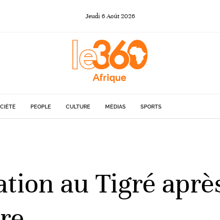
Jeudi
6
Août
2026
CIÉTÉ
PEOPLE
CULTURE
MÉDIAS
SPORTS
uation au Tigré apr
re