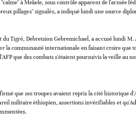
t "calme" à Mekele, sous contrôle apparent de l'armée féd
eux pillages" signalés, a indiqué lundi une source dipl
t du Tigré, Debretsion Gebremichael, a accusé lundi M.
er la communauté internationale en faisant croire que to
 l'AFP que des combats s'étaient poursuivis la veille au n
ffirmé que ses troupes avaient repris la cité historique 
reil militaire éthiopien, assertions invérifiables et qu'A
ommentées.