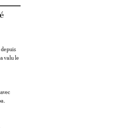
ré
F depuis
a valu le
 avec
ba.
,