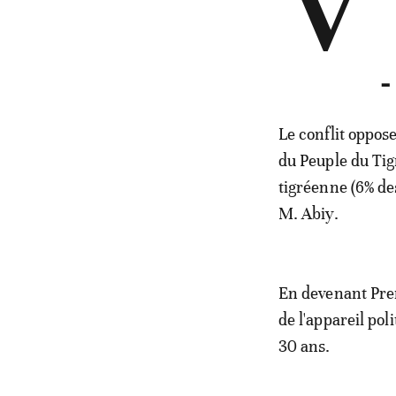
V
-
Le conflit oppos
du Peuple du Tigr
tigréenne (6% des
M. Abiy.
En devenant Prem
de l'appareil poli
30 ans.