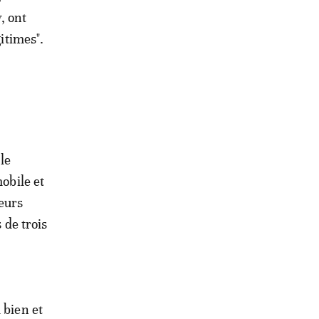
, ont
gitimes".
le
mobile et
ieurs
 de trois
 bien et