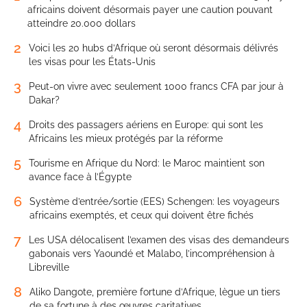
africains doivent désormais payer une caution pouvant
atteindre 20.000 dollars
2
Voici les 20 hubs d’Afrique où seront désormais délivrés
les visas pour les États-Unis
3
Peut-on vivre avec seulement 1000 francs CFA par jour à
Dakar?
4
Droits des passagers aériens en Europe: qui sont les
Africains les mieux protégés par la réforme
5
Tourisme en Afrique du Nord: le Maroc maintient son
avance face à l’Égypte
6
Système d’entrée/sortie (EES) Schengen: les voyageurs
africains exemptés, et ceux qui doivent être fichés
7
Les USA délocalisent l’examen des visas des demandeurs
gabonais vers Yaoundé et Malabo, l’incompréhension à
Libreville
8
Aliko Dangote, première fortune d’Afrique, lègue un tiers
de sa fortune à des œuvres caritatives