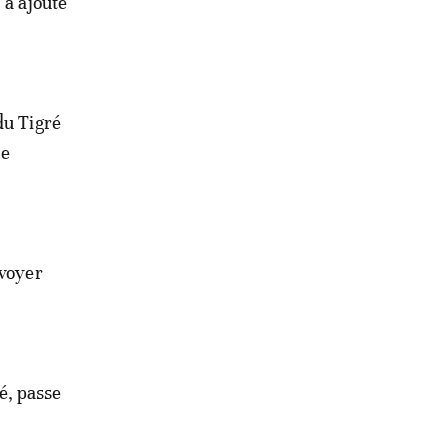
 a ajouté
du Tigré
de
nvoyer
vé, passe