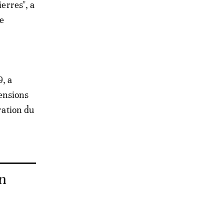
erres", a
ne
, a
ensions
ration du
on