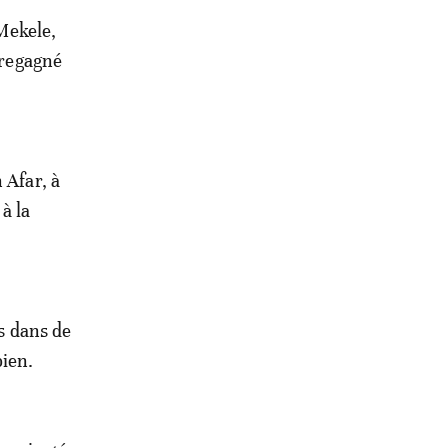
 Mekele,
 regagné
 Afar, à
à la
és dans de
pien.