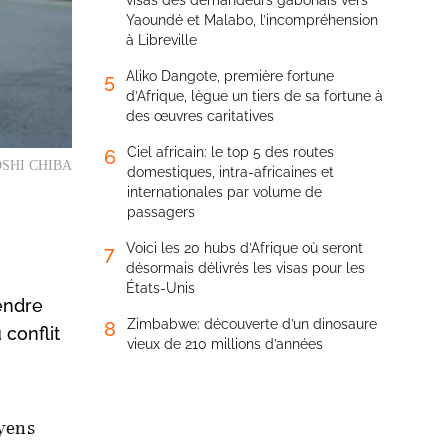
visas des demandeurs gabonais vers
Yaoundé et Malabo, l’incompréhension
à Libreville
Aliko Dangote, première fortune
5
d’Afrique, lègue un tiers de sa fortune à
des œuvres caritatives
Ciel africain: le top 5 des routes
6
UYOSHI CHIBA
domestiques, intra-africaines et
internationales par volume de
passagers
Voici les 20 hubs d’Afrique où seront
7
désormais délivrés les visas pour les
États-Unis
rendre
Zimbabwe: découverte d’un dinosaure
8
 conflit
vieux de 210 millions d’années
oyens