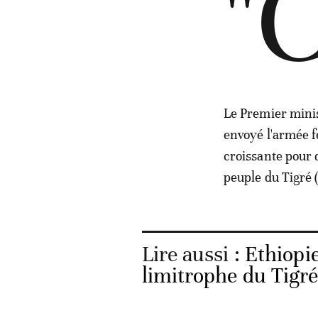
"
Le Premier minis
envoyé l'armée f
croissante pour d
peuple du Tigré 
Lire aussi :
Ethiopie
limitrophe du Tigr