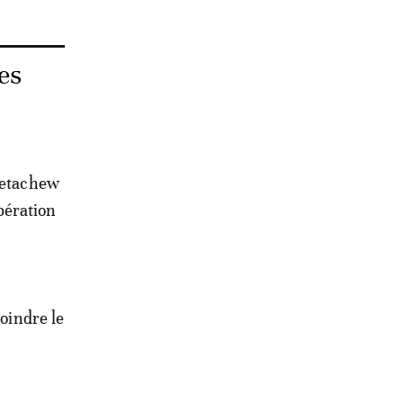
es
 Getachew
opération
joindre le