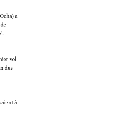
(Ocha) a
 de
".
mier vol
on des
vaient à