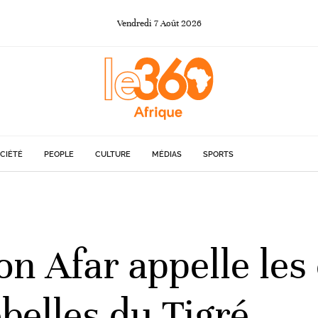
Vendredi
7
Août
2026
CIÉTÉ
PEOPLE
CULTURE
MÉDIAS
SPORTS
on Afar appelle les 
belles du Tigré