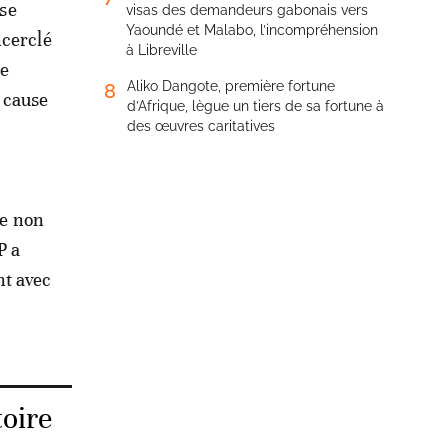
se
visas des demandeurs gabonais vers
Yaoundé et Malabo, l’incompréhension
ncerclé
à Libreville
ne
Aliko Dangote, première fortune
8
 cause
d’Afrique, lègue un tiers de sa fortune à
des œuvres caritatives
le non
P a
nt avec
toire