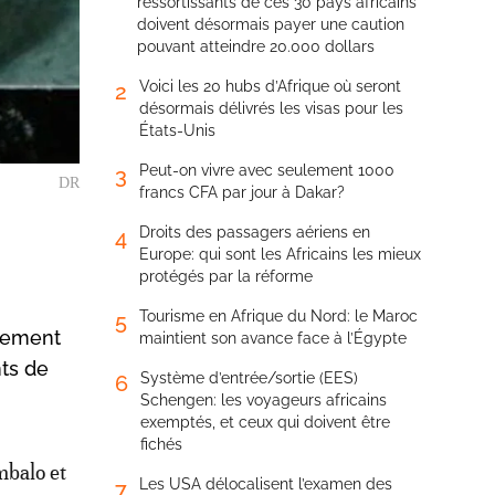
ressortissants de ces 30 pays africains
doivent désormais payer une caution
pouvant atteindre 20.000 dollars
Voici les 20 hubs d’Afrique où seront
2
désormais délivrés les visas pour les
États-Unis
Peut-on vivre avec seulement 1000
3
DR
francs CFA par jour à Dakar?
Droits des passagers aériens en
4
Europe: qui sont les Africains les mieux
protégés par la réforme
Tourisme en Afrique du Nord: le Maroc
5
rnement
maintient son avance face à l’Égypte
nts de
Système d’entrée/sortie (EES)
6
Schengen: les voyageurs africains
exemptés, et ceux qui doivent être
fichés
mbalo et
Les USA délocalisent l’examen des
7