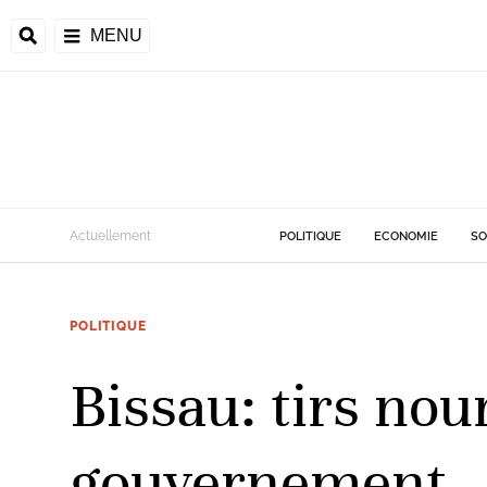
MENU
d
Actuellement
POLITIQUE
ECONOMIE
SO
riale
POLITIQUE
ntrafricaine
émocratique du
Bissau: tirs nou
u
Príncipe
gouvernement