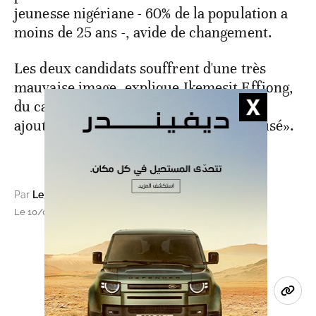
jeunesse nigériane - 60% de la population a
moins de 25 ans -, avide de changement.
Les deux candidats souffrent d'une très
mauvaise image, explique Ikemesit Effiong,
du cabinet SBM Intelligence qui
ajoute: «L'électorat est vraiment désabusé».
Par
Le360 Afrique (avec AFP)
Le 10/06/2022 à 11h29, mis à jour le 10/06/2022 à 11h36