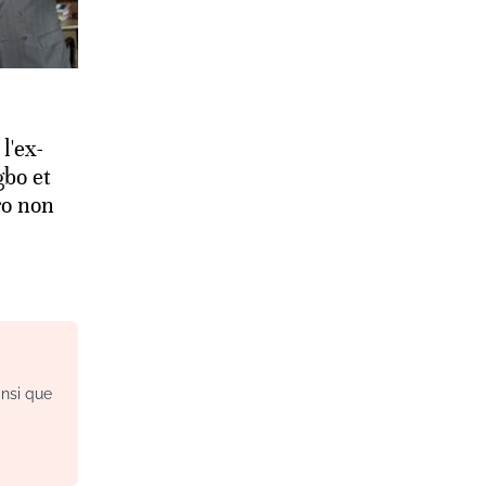
l'ex-
gbo et
ro non
insi que