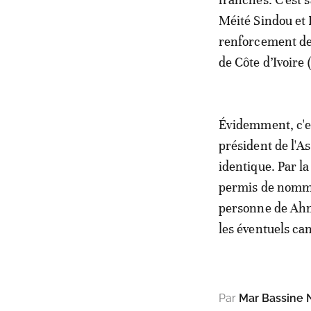
Méité Sindou et 
renforcement des
de Côte d’Ivoire
Évidemment, c'es
président de l'A
identique. Par l
permis de nomme
personne de Ahme
les éventuels ca
Par
Mar Bassine 