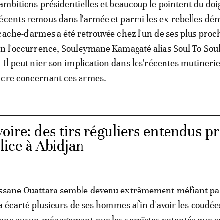
 ambitions présidentielles et beaucoup le pointent du doi
écents remous dans l'armée et parmi les ex-rebelles dém
cache-d'armes a été retrouvée chez l'un de ses plus proc
en l'occurrence, Souleymane Kamagaté alias Soul To Soul
 Il peut nier son implication dans les'récentes mutineries
ncre concernant ces armes.
voire: des tirs réguliers entendus p
lice à Abidjan
assane Ouattara semble devenu extrêmement méfiant pa
 a écarté plusieurs de ses hommes afin d'avoir les coudée
sans aucun ménagement que les soroïstes patentés que s