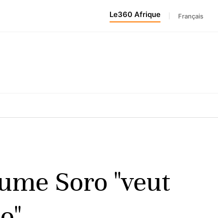
Le360 Afrique
|
Français
aume Soro "veut
o"