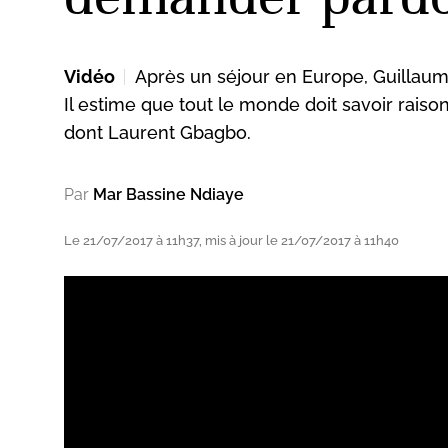
Vidéo
Après un séjour en Europe, Guillaume
ud
Il estime que tout le monde doit savoir rais
dont Laurent Gbagbo.
Par
Mar Bassine Ndiaye
Le 21/07/2017 à 11h37, mis à jour le 21/07/2017 à 11h40