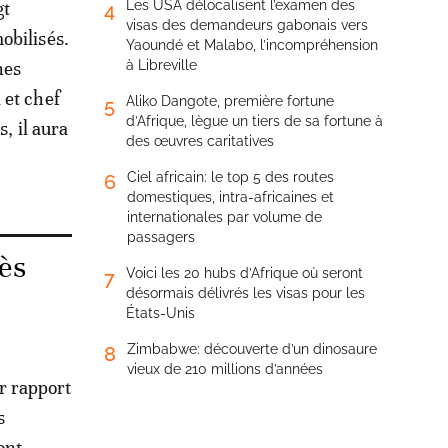
gt
Les USA délocalisent l’examen des
4
visas des demandeurs gabonais vers
obilisés.
Yaoundé et Malabo, l’incompréhension
hes
à Libreville
 et chef
Aliko Dangote, première fortune
5
d’Afrique, lègue un tiers de sa fortune à
, il aura
des œuvres caritatives
Ciel africain: le top 5 des routes
6
domestiques, intra-africaines et
internationales par volume de
passagers
rès
Voici les 20 hubs d’Afrique où seront
7
désormais délivrés les visas pour les
États-Unis
Zimbabwe: découverte d’un dinosaure
8
vieux de 210 millions d’années
r rapport
s
ont