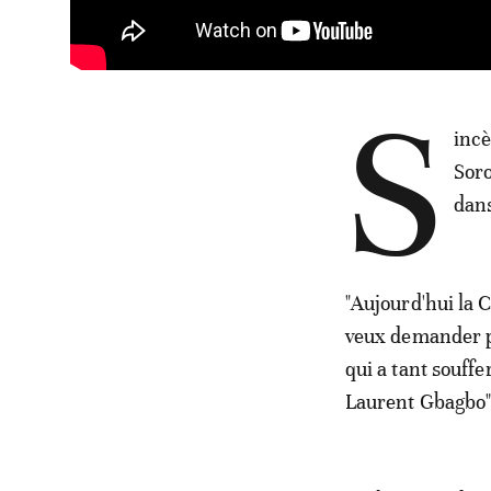
S
incè
Soro
dans
"Aujourd'hui la C
veux demander par
qui a tant souff
Laurent Gbagbo",