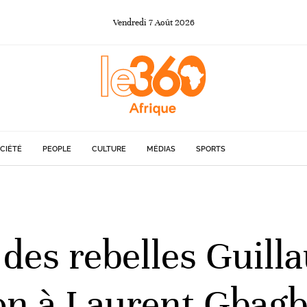
Vendredi
7
Août
2026
CIÉTÉ
PEOPLE
CULTURE
MÉDIAS
SPORTS
 des rebelles Guill
n à Laurent Gbagb