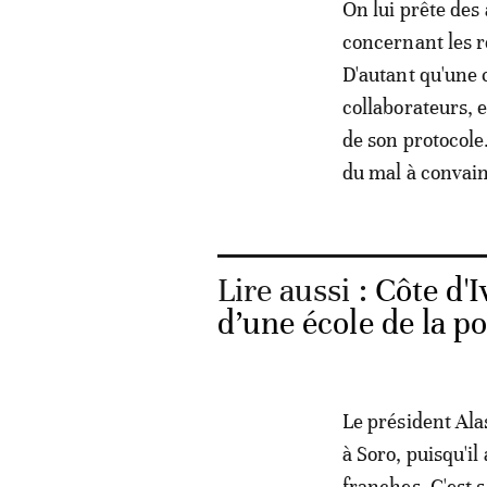
On lui prête des
concernant les r
D'autant qu'une 
collaborateurs, 
de son protocole.
du mal à convai
Lire aussi :
Côte d'I
d’une école de la po
Le président Al
à Soro, puisqu'il
franches. C'est 