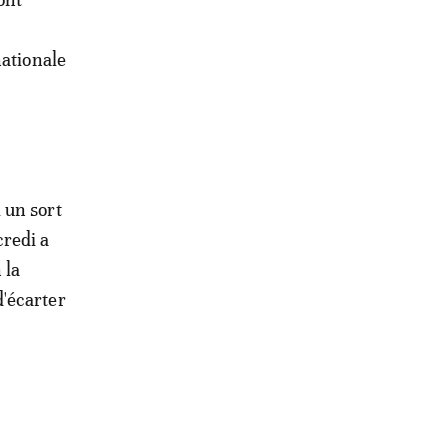
nationale
 un sort
redi a
 la
'écarter