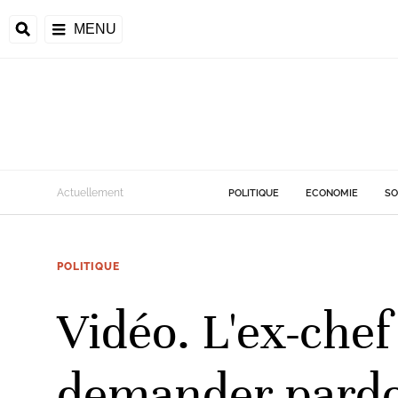
MENU
d
Actuellement
POLITIQUE
ECONOMIE
SO
riale
POLITIQUE
ntrafricaine
émocratique du
Vidéo. L'ex-chef
u
Príncipe
demander pardo