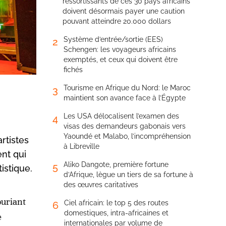
ressortissants de ces 30 pays africains
doivent désormais payer une caution
pouvant atteindre 20.000 dollars
Système d’entrée/sortie (EES)
2
Schengen: les voyageurs africains
exemptés, et ceux qui doivent être
fichés
Tourisme en Afrique du Nord: le Maroc
3
maintient son avance face à l’Égypte
Les USA délocalisent l’examen des
4
visas des demandeurs gabonais vers
Yaoundé et Malabo, l’incompréhension
rtistes
à Libreville
nt qui
Aliko Dangote, première fortune
5
istique.
d’Afrique, lègue un tiers de sa fortune à
des œuvres caritatives
ouriant
Ciel africain: le top 5 des routes
6
domestiques, intra-africaines et
e
internationales par volume de