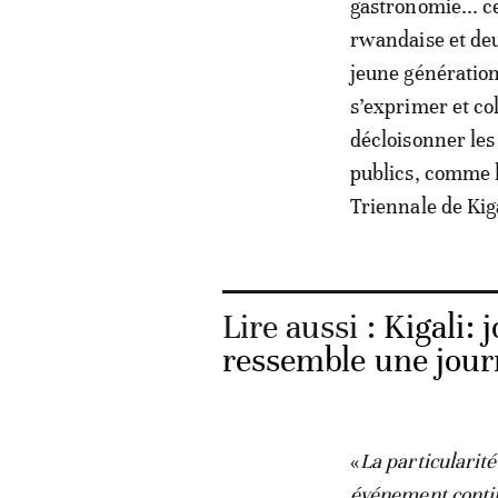
gastronomie... c
rwandaise et deu
jeune génération
s’exprimer et co
décloisonner les
publics, comme l
Triennale de Kiga
Lire aussi :
Kigali: 
ressemble une jour
«
La particularité
événement contin