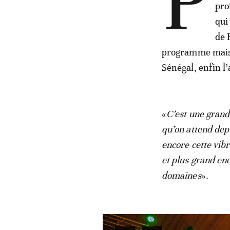
P
pro
qui
de 
programme mais p
Sénégal, enfin l’
«
C’est une grand
qu’on attend depu
encore cette vibr
et plus grand en
domaines
».