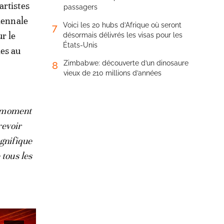
artistes
passagers
riennale
Voici les 20 hubs d’Afrique où seront
7
r le
désormais délivrés les visas pour les
États-Unis
les au
Zimbabwe: découverte d’un dinosaure
8
vieux de 210 millions d’années
on moment
revoir
agnifique
 tous les