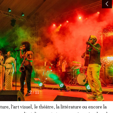
3
/
11
ure, l’art visuel, le théâtre, la littérature ou encore la