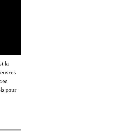
t la
 œuvres
 ces
els pour