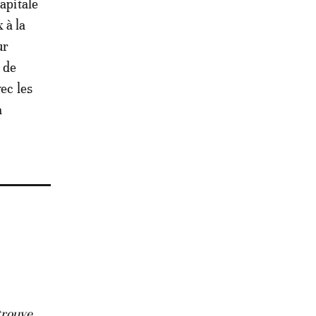
apitale
 à la
ur
 de
ec les
a
trouve