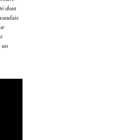
té dont
rwandais
ur
ur
i un