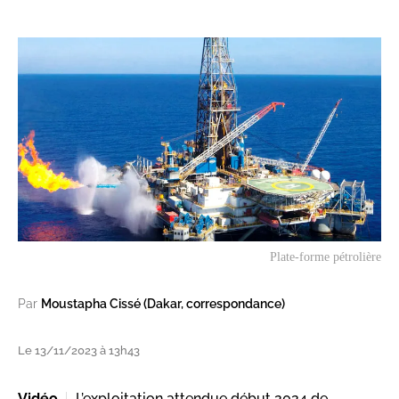
Plate-forme pétrolière
Par
Moustapha Cissé (Dakar, correspondance)
Le 13/11/2023 à 13h43
Vidéo
L’exploitation attendue début 2024 de